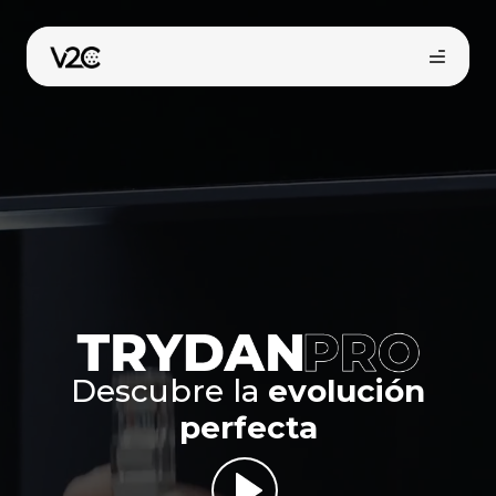
Saltar
al
contenido
Compra online
Descubre la
evolución
perfecta