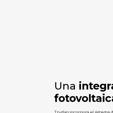
Una
integr
fotovoltai
Trydan incorpora el sistema 