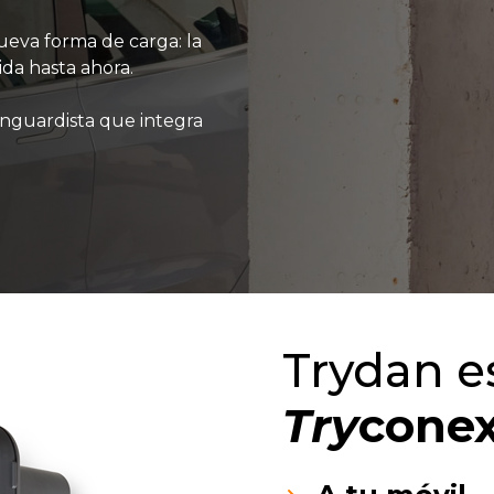
ueva forma de carga: la
da hasta ahora.
anguardista que integra
Trydan e
Try
cone