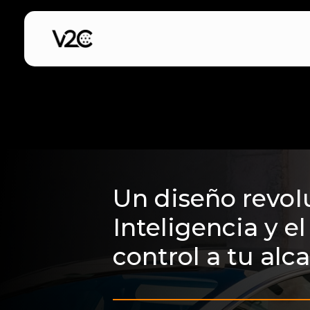
Saltar
al
contenido
Un diseño revoI
Inteligencia y 
control a tu alc