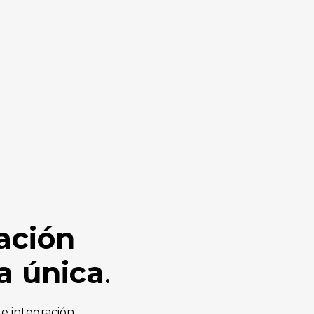
ación
ca única
.
de integración