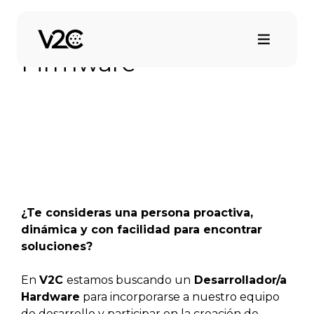
Saltar
al
Desarrollador/a de
contenido
Firmware
¿Te consideras una persona proactiva,
dinámica y con facilidad para encontrar
soluciones?
En
V2C
estamos buscando un
Desarrollador/a
Hardware
para incorporarse a nuestro equipo
de desarrollo y participar en la creación de