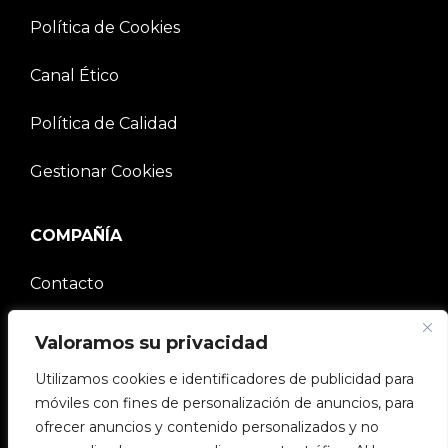
Política de Cookies
Canal Ético
Política de Calidad
Gestionar Cookies
COMPAÑÍA
Contacto
Comunidad V2C
Valoramos su privacidad
Trabaja con nosotros
Utilizamos cookies e identificadores de publicidad para
móviles con fines de personalización de anuncios, para
e-Chargers
ofrecer anuncios y contenido personalizados y no