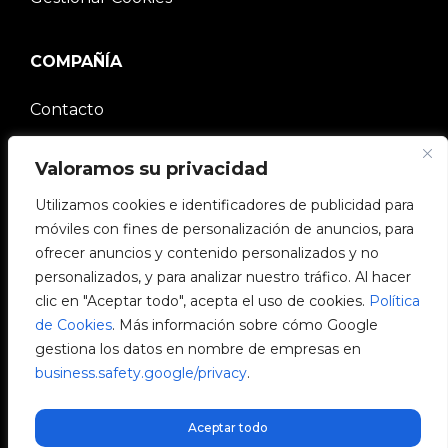
COMPAÑÍA
Contacto
Comunidad V2C
Valoramos su privacidad
Trabaja con nosotros
Utilizamos cookies e identificadores de publicidad para
móviles con fines de personalización de anuncios, para
e-Chargers
ofrecer anuncios y contenido personalizados y no
personalizados, y para analizar nuestro tráfico. Al hacer
V2C Power
clic en "Aceptar todo", acepta el uso de cookies.
Política
de Cookies
. Más información sobre cómo Google
V2C Cloud
gestiona los datos en nombre de empresas en
business.safety.google/privacy
.
Blog
Aceptar todo