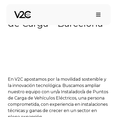
Saltar
al
Instalador/a de Puntos
contenido
de Carga – Barcelona
En V2C apostamos por la movilidad sostenible y
la innovación tecnológica. Buscamos ampliar
nuestro equipo con un/a Instalador/a de Puntos
de Carga de Vehículos Eléctricos, una persona
comprometida, con experiencia en instalaciones
técnicas y ganas de crecer en un sector en
plena expansión.