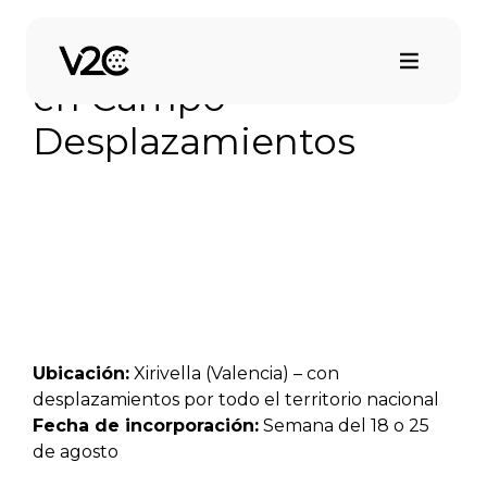
Saltar
al
Técnico/a de Soporte
contenido
en Campo –
Desplazamientos
Ubicación:
Xirivella (Valencia) – con
desplazamientos por todo el territorio nacional
Fecha de incorporación:
Semana del 18 o 25
de agosto