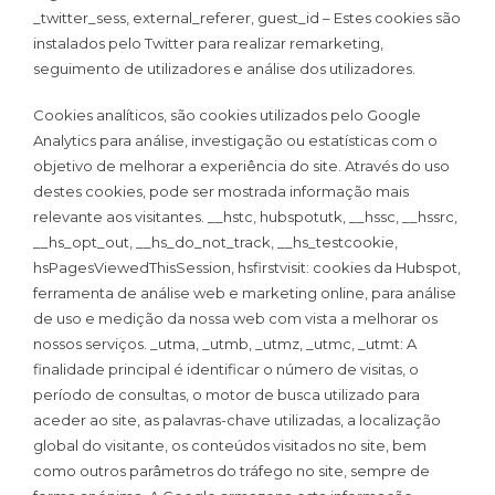
_twitter_sess, external_referer, guest_id – Estes cookies são
instalados pelo Twitter para realizar remarketing,
seguimento de utilizadores e análise dos utilizadores.
Cookies analíticos, são cookies utilizados pelo Google
Analytics para análise, investigação ou estatísticas com o
objetivo de melhorar a experiência do site. Através do uso
destes cookies, pode ser mostrada informação mais
relevante aos visitantes. __hstc, hubspotutk, __hssc, __hssrc,
__hs_opt_out, __hs_do_not_track, __hs_testcookie,
hsPagesViewedThisSession, hsfirstvisit: cookies da Hubspot,
ferramenta de análise web e marketing online, para análise
de uso e medição da nossa web com vista a melhorar os
nossos serviços. _utma, _utmb, _utmz, _utmc, _utmt: A
finalidade principal é identificar o número de visitas, o
período de consultas, o motor de busca utilizado para
aceder ao site, as palavras-chave utilizadas, a localização
global do visitante, os conteúdos visitados no site, bem
como outros parâmetros do tráfego no site, sempre de