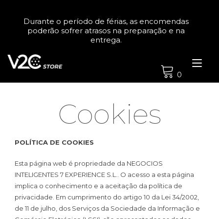
Skip
to
Durante o período de férias, as encomendas
content
poderão sofrer atrasos na preparação e na
entrega.
Tog
nav
0
Cookies
POLÍTICA DE COOKIES
Esta página web é propriedade da NEGOCIOS
INTELIGENTES 7 EXPERIENCE S.L.. O acesso a esta página
implica o conhecimento e a aceitação da política de
privacidade. Em cumprimento do artigo 10 da Lei 34/2002,
de 11 de julho, dos Serviços da Sociedade da Informação e