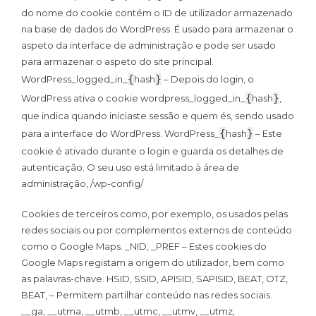
do nome do cookie contém o ID de utilizador armazenado
na base de dados do WordPress. É usado para armazenar o
aspeto da interface de administração e pode ser usado
para armazenar o aspeto do site principal.
{
}
WordPress_logged_in_
hash
– Depois do login, o
{
}
WordPress ativa o cookie wordpress_logged_in_
hash
,
que indica quando iniciaste sessão e quem és, sendo usado
{
}
para a interface do WordPress. WordPress_
hash
– Este
cookie é ativado durante o login e guarda os detalhes de
autenticação. O seu uso está limitado à área de
administração, /wp-config/
Cookies de terceiros como, por exemplo, os usados pelas
redes sociais ou por complementos externos de conteúdo
como o Google Maps. _NID, _PREF – Estes cookies do
Google Maps registam a origem do utilizador, bem como
as palavras-chave. HSID, SSID, APISID, SAPISID, BEAT, OTZ,
BEAT, – Permitem partilhar conteúdo nas redes sociais.
__ga, __utma, __utmb, __utmc, __utmv, __utmz,