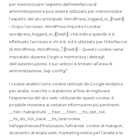
per memorizzare l’aspetto dell’interfaccia di
amministrazione e può essere utilizzato per memorizzare
{
}
l’aspetto del sito principale. WordPress_logged_in_
hash
– Dopo l’accesso, WordPress imposta il cookie
{
}
wordpress_logged_in_
hash
, che indica quando si è
effettuato l’accesso e chi si è, ed è utilizzato per l’interfaccia
`{
}
di WordPress. WordPress_
hash
– Questo cookie viene
impostato durante il login e memorizza i dettagli
dell’autenticazione. Il suo utilizzo è limitato all’area di
amministrazione, /wp-config/”.
I cookie analitici sono cookie utilizzati da Google Analytics
per analisi, ricerche o statistiche al fine di migliorare
l’esperienza del sito web. Utilizzando questi cookie, è
possibile mostrare ai visitatori informazioni più pertinenti.
__hstc, hubspotutk, __hssc, __hssrc, __hs_opt_out,
__hs_do_not_track, __hs_testcookie,
hsPagesViewedThisSession, hsfirstvisit: cookie di Hubspot,
strumento di analisi web, marketing online per l’analisi e la