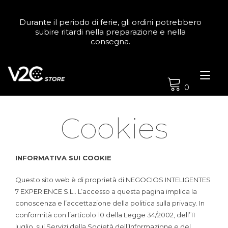
Passa
al
Durante il periodo di ferie, gli ordini potrebbero
contenuto
subire ritardi nella preparazione e nella
consegna.
Nav
a
0
tog
Cookies
INFORMATIVA SUI COOKIE
Questo sito web è di proprietà di NEGOCIOS INTELIGENTES
7 EXPERIENCE S.L.. L’accesso a questa pagina implica la
conoscenza e l’accettazione della politica sulla privacy. In
conformità con l’articolo 10 della Legge 34/2002, dell’11
luglio, sui Servizi della Società dell’Informazione e del