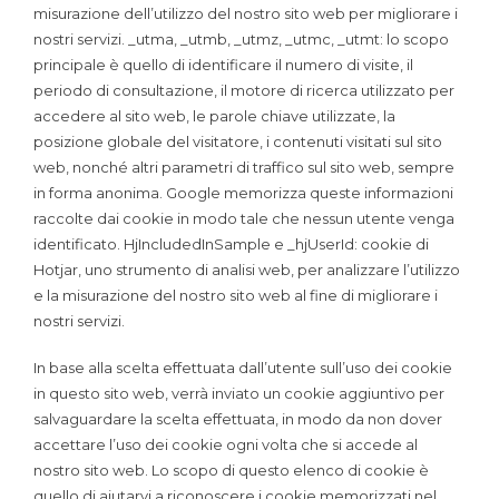
misurazione dell’utilizzo del nostro sito web per migliorare i
nostri servizi. _utma, _utmb, _utmz, _utmc, _utmt: lo scopo
principale è quello di identificare il numero di visite, il
periodo di consultazione, il motore di ricerca utilizzato per
accedere al sito web, le parole chiave utilizzate, la
posizione globale del visitatore, i contenuti visitati sul sito
web, nonché altri parametri di traffico sul sito web, sempre
in forma anonima. Google memorizza queste informazioni
raccolte dai cookie in modo tale che nessun utente venga
identificato. HjIncludedInSample e _hjUserId: cookie di
Hotjar, uno strumento di analisi web, per analizzare l’utilizzo
e la misurazione del nostro sito web al fine di migliorare i
nostri servizi.
In base alla scelta effettuata dall’utente sull’uso dei cookie
in questo sito web, verrà inviato un cookie aggiuntivo per
salvaguardare la scelta effettuata, in modo da non dover
accettare l’uso dei cookie ogni volta che si accede al
nostro sito web. Lo scopo di questo elenco di cookie è
quello di aiutarvi a riconoscere i cookie memorizzati nel