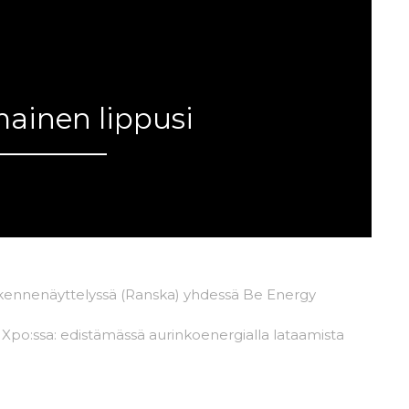
mainen lippusi
nyt.
ikennenäyttelyssä (Ranska) yhdessä Be Energy
 Xpo:ssa: edistämässä aurinkoenergialla lataamista