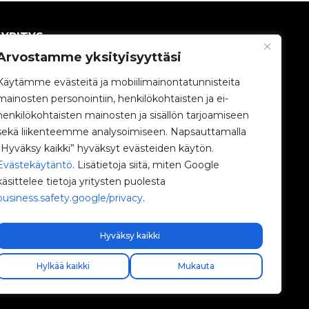
YRITYS
Arvostamme yksityisyyttäsi
V2C-yhteisö
Käytämme evästeitä ja mobiilimainontatunnisteita
mainosten personointiin, henkilökohtaisten ja ei-
Työskentele kanssamme
henkilökohtaisten mainosten ja sisällön tarjoamiseen
sekä liikenteemme analysoimiseen. Napsauttamalla
e-Chargers
”Hyväksy kaikki” hyväksyt evästeiden käytön.
Evästekäytäntö
. Lisätietoja siitä, miten Google
V2C Power
käsittelee tietoja yritysten puolesta
business.safety.google/privacy
.
V2C Cloud
Blogi
Hyväksy kaikki
Hylkää kaikki
Mukauta