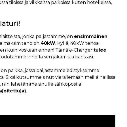
issa tiloissa ja vilkkaissa paikoissa kuten hotelleissa,
aturi!
slaitteista, jonka paljastamme, on
ensimmäinen
ka maksimiteho on
40kW
. Kyllä, 40kW tehoa
en kuin koskaan ennen! Tämä e-Charger
tulee
ja odotamme innolla sen jakamista kanssasi.
n on paikka, jossa paljastamme edistyksemme
 Siksi kutsumme sinut vierailemaan meillä hallissa
, niin lähetämme sinulle sähköpostia
ajoitettuja)
.