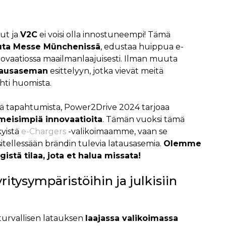
ut ja
V2C
ei voisi olla innostuneempi! Tämä
uuta Messe Münchenissä
, edustaa huippua e-
ovaatiossa maailmanlaajuisesti. Ilman muuta
tausaseman
esittelyyn, jotka vievät meitä
ti huomista.
tä tapahtumista, Power2Drive 2024 tarjoaa
imeisimpiä innovaatioita
. Tämän vuoksi tämä
kyistä
e-Chargers
-valikoimaamme, vaan se
itellessään brändin tulevia latausasemia.
Olemme
istä tilaa, jota et halua missata!
ritysympäristöihin ja julkisiin
turvallisen latauksen
laajassa valikoimassa