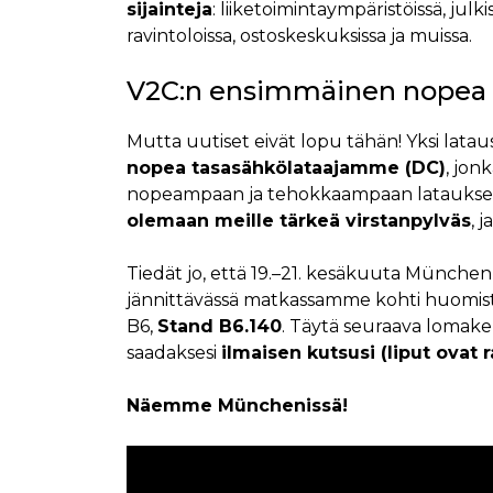
sijainteja
: liiketoimintaympäristöissä, julkis
ravintoloissa, ostoskeskuksissa ja muissa.
V2C:n ensimmäinen nopea l
Mutta uutiset eivät lopu tähän! Yksi latau
nopea tasasähkölataajamme (DC)
, jon
nopeampaan ja tehokkaampaan lataukse
olemaan meille tärkeä virstanpylväs
, 
Tiedät jo, että 19.–21. kesäkuuta Münche
jännittävässä matkassamme kohti huomista.
B6,
Stand B6.140
. Täytä seuraava lomake
saadaksesi
ilmaisen kutsusi (liput ovat r
Näemme Münchenissä!