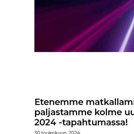
Etenemme matkallamm
paljastamme kolme uu
2024 -tapahtumassa!
30 toukokuun, 2024