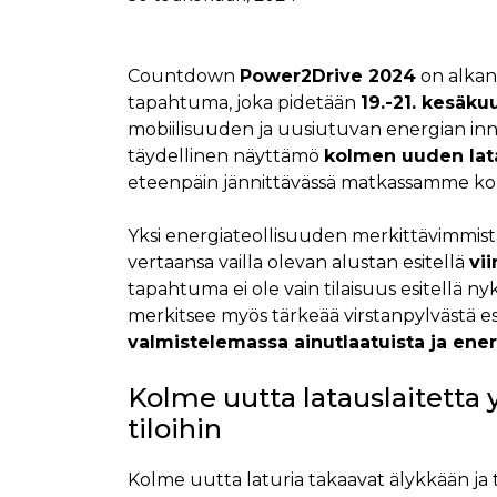
Countdown
Power2Drive 2024
on alkan
tapahtuma, joka pidetään
19.-21. kesäk
mobiilisuuden ja uusiutuvan energian inn
täydellinen näyttämö
kolmen uuden la
eteenpäin jännittävässä matkassamme koh
Yksi energiateollisuuden merkittävimmis
vertaansa vailla olevan alustan esitellä
vi
tapahtuma ei ole vain tilaisuus esitellä ny
merkitsee myös tärkeää virstanpylvästä es
valmistelemassa ainutlaatuista ja energ
Kolme uutta latauslaitetta y
tiloihin
Kolme uutta laturia takaavat älykkään ja 