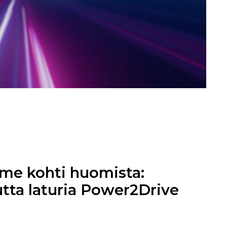
e kohti huomista:
tta laturia Power2Drive