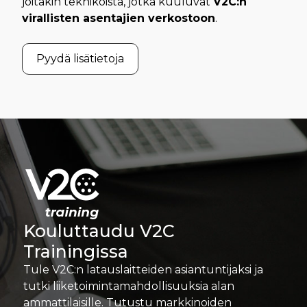
joitakin teknikoista, jotka kuuluvat
V2C:n
virallisten asentajien verkostoon
.
Pyydä lisätietoja
Kouluttaudu V2C
Trainingissa
Tule V2C:n latauslaitteiden asiantuntijaksi ja
tutki liiketoimintamahdollisuuksia alan
ammattilaisille. Tutustu markkinoiden