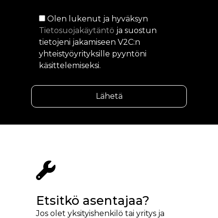
Olen lukenut ja hyväksyn
Tietosuojakäytäntö
ja suostun
tietojeni jakamiseen V2C:n
yhteistyöyrityksille pyyntöni
käsittelemiseksi.
Etsitkö asentajaa?
Jos olet yksityishenkilö tai yritys ja