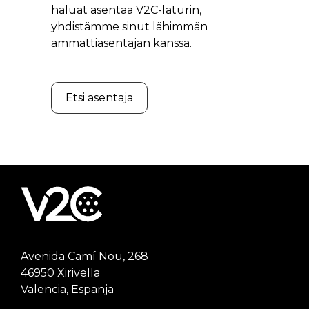
haluat asentaa V2C-laturin,
yhdistämme sinut lähimmän
ammattiasentajan kanssa.
Etsi asentaja
Avenida Camí Nou, 268
46950 Xirivella
Valencia, Espanja