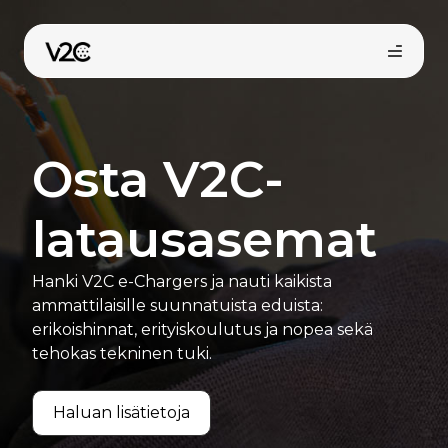
Siirry
sisältöön
Osta V2C-
latausasemat
Osta verkossa
Hanki V2C e-Chargers ja nauti kaikista
ammattilaisille suunnatuista eduista:
erikoishinnat, erityiskoulutus ja nopea sekä
tehokas tekninen tuki.
Haluan lisätietoja