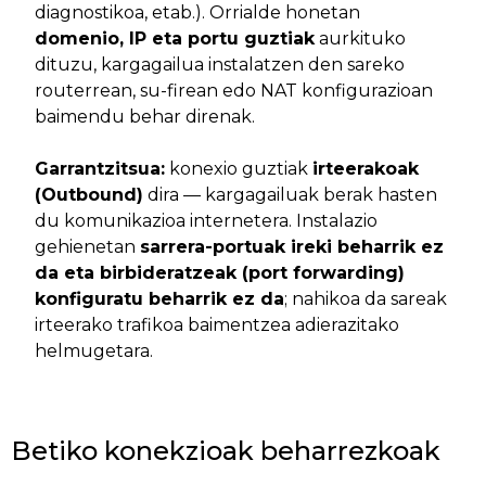
diagnostikoa, etab.). Orrialde honetan
domenio, IP eta portu guztiak
aurkituko
dituzu, kargagailua instalatzen den sareko
routerrean, su-firean edo NAT konfigurazioan
baimendu behar direnak.
Garrantzitsua:
konexio guztiak
irteerakoak
(Outbound)
dira — kargagailuak berak hasten
du komunikazioa internetera. Instalazio
gehienetan
sarrera-portuak ireki beharrik ez
da eta birbideratzeak (port forwarding)
konfiguratu beharrik ez da
; nahikoa da sareak
irteerako trafikoa baimentzea adierazitako
helmugetara.
Betiko konekzioak beharrezkoak