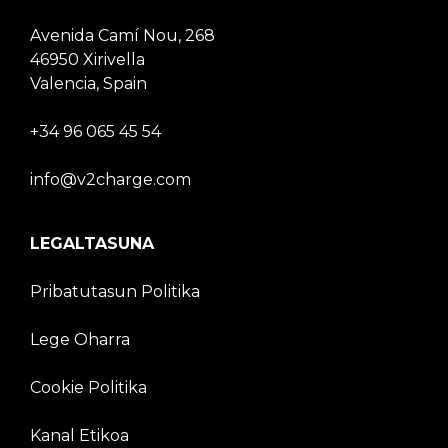
Avenida Camí Nou, 268
46950 Xirivella
Valencia, Spain
+34 96 065 45 54
info@v2charge.com
LEGALTASUNA
Pribatutasun Politika
Lege Oharra
Cookie Politika
Kanal Etikoa