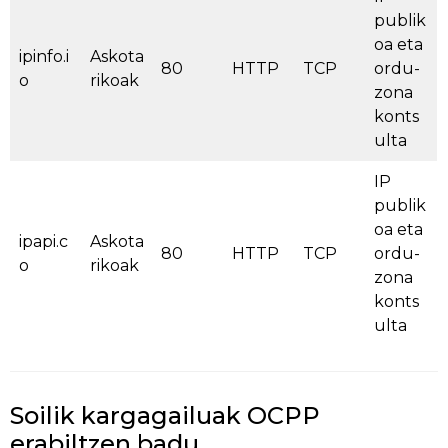
publik
oa eta
ipinfo.i
Askota
80
HTTP
TCP
ordu-
o
rikoak
zona
konts
ulta
IP
publik
oa eta
ipapi.c
Askota
80
HTTP
TCP
ordu-
o
rikoak
zona
konts
ulta
Soilik kargagailuak OCPP
erabiltzen badu