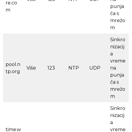
re.co
punja
m
ča s
mrežo
m
Sinkro
nizacij
a
vreme
pool.n
Više
123
NTP
UDP
na
tp.org
punja
ča s
mrežo
m
Sinkro
nizacij
a
time.w
vreme