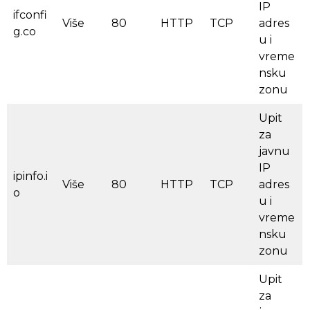
IP
ifconfi
Više
80
HTTP
TCP
adres
g.co
u i
vreme
nsku
zonu
Upit
za
javnu
IP
ipinfo.i
Više
80
HTTP
TCP
adres
o
u i
vreme
nsku
zonu
Upit
za