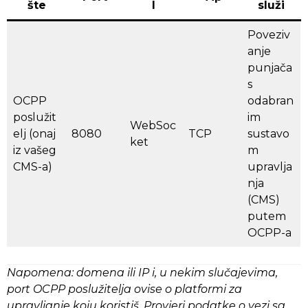
šte
l
služi
Poveziv
anje
punjača
s
OCPP
odabran
poslužit
im
WebSoc
elj (onaj
8080
TCP
sustavo
ket
iz vašeg
m
CMS-a)
upravlja
nja
(CMS)
putem
OCPP-a
Napomena: domena ili IP i, u nekim slučajevima,
port OCPP poslužitelja ovise o platformi za
upravljanje koju koristiš. Provjeri podatke o vezi sa