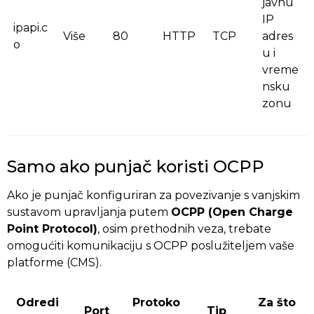
javnu
IP
ipapi.c
Više
80
HTTP
TCP
adres
o
u i
vreme
nsku
zonu
Samo ako punjač koristi OCPP
Ako je punjač konfiguriran za povezivanje s vanjskim
sustavom upravljanja putem
OCPP (Open Charge
Point Protocol)
, osim prethodnih veza, trebate
omogućiti komunikaciju s OCPP poslužiteljem vaše
platforme (CMS).
Odredi
Protoko
Za što
Port
Tip