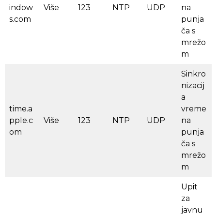
indow
Više
123
NTP
UDP
na
s.com
punja
ča s
mrežo
m
Sinkro
nizacij
a
time.a
vreme
pple.c
Više
123
NTP
UDP
na
om
punja
ča s
mrežo
m
Upit
za
javnu