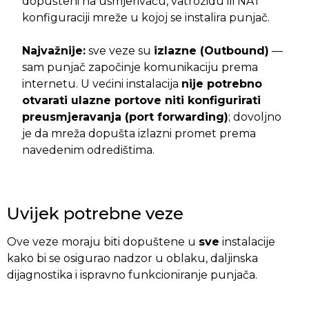
dopušteni na usmjerivaču, vatrozidu ili NAT
konfiguraciji mreže u kojoj se instalira punjač.
Najvažnije:
sve veze su
izlazne (Outbound)
—
sam punjač započinje komunikaciju prema
internetu. U većini instalacija
nije potrebno
otvarati ulazne portove niti konfigurirati
preusmjeravanja (port forwarding)
; dovoljno
je da mreža dopušta izlazni promet prema
navedenim odredištima.
Uvijek potrebne veze
Ove veze moraju biti dopuštene u
sve
instalacije
kako bi se osigurao nadzor u oblaku, daljinska
dijagnostika i ispravno funkcioniranje punjača.