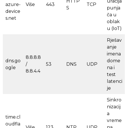
HTTP
uracija
azure-
Više
443
TCP
S
punja
device
ča u
s.net
oblak
u (IoT)
Rješav
anje
imena
8.8.8.8
dns.go
dome
/
53
DNS
UDP
ogle
na i
8.8.4.4
test
latenci
je
Sinkro
nizacij
a
time.cl
vreme
oudfla
Više
123
NTP
UDP
na