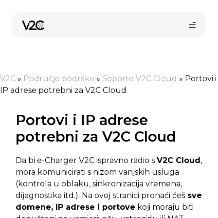
Preskoči
na
sadržaj
V2C
»
Područje podrške
»
Soporte V2C Cloud
»
Portovi i
IP adrese potrebni za V2C Cloud
Portovi i IP adrese
potrebni za V2C Cloud
Kupi online
Da bi e-Charger V2C ispravno radio s
V2C Cloud
,
mora komunicirati s nizom vanjskih usluga
(kontrola u oblaku, sinkronizacija vremena,
dijagnostika itd.). Na ovoj stranici pronaći ćeš
sve
domene, IP adrese i portove
koji moraju biti