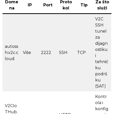
Dome
Proto
Za što
IP
Port
Tip
na
kol
služi
V2C
SSH
tunel
za
dijagn
autoss
ostiku
h.v2c.c
Više
2222
SSH
TCP
i
loud
tehnič
ku
podrš
ku
(SAT)
Kontr
ola i
V2CIo
konfig
THub.