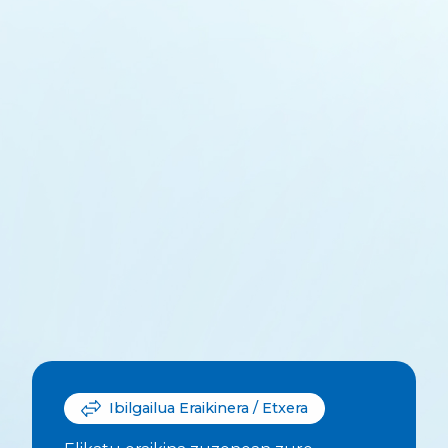
Ibilgailua Eraikinera / Etxera