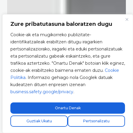
Zure pribatutasuna baloratzen dugu
Cookie-ak eta mugikorreko publizitate-
identifikatzaileak erabiltzen ditugu iragarkien
pertsonalizaziorako, iragarki eta eduki pertsonalizatuak
eta pertsonalizatu gabeak eskaintzeko, eta gure
trafikoa aztertzeko. "Onartu Denak" botoian klik eginez,
cookie-ak erabiltzeko baimena ematen duzu.
Cookie
Politika
. Informazio gehiago nola Googlek datuak
kudeatzen dituen enpresen izenean
business.safety.google/privacy
.
Onartu Denak
Guztiak Ukatu
Pertsonalizatu