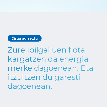
Dirua aurreztu
Zure ibilgailuen flota
kargatzen da energia
merke dagoenean. Eta
itzultzen du garesti
dagoenean.