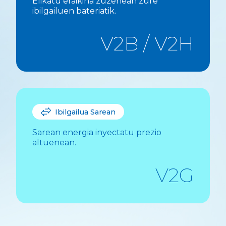
Elikatu eraikina zuzenean zure
ibilgailuen bateriatik.
V2B / V2H
Ibilgailua Sarean
Sarean energia inyectatu prezio
altuenean.
V2G