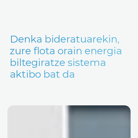
Denka bideratuarekin,
zure flota orain energia
biltegiratze sistema
aktibo bat da