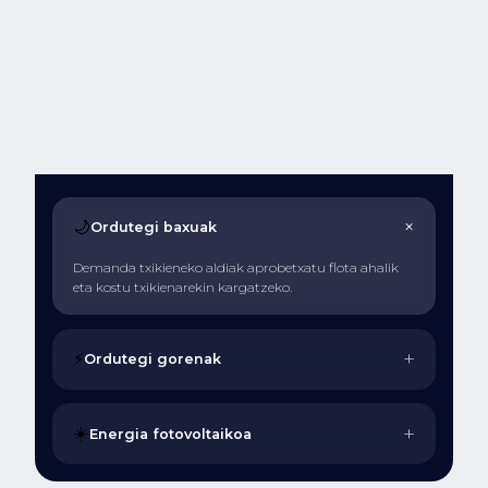
+
🌙
Ordutegi baxuak
Demanda txikieneko aldiak aprobetxatu flota ahalik
eta kostu txikienarekin kargatzeko.
+
⚡
Ordutegi gorenak
+
☀️
Energia fotovoltaikoa