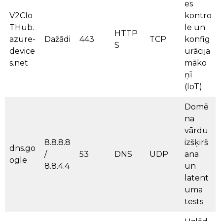
es
V2CIo
kontro
THub.
le un
HTTP
azure-
Dažādi
443
TCP
konfig
S
device
urācija
s.net
māko
ņī
(IoT)
Domē
na
vārdu
8.8.8.8
izšķirš
dns.go
/
53
DNS
UDP
ana
ogle
8.8.4.4
un
latent
uma
tests