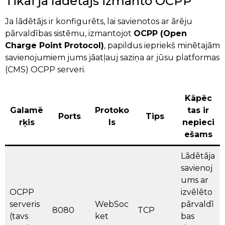
Tikai ja lādētājs izmanto OCPP
Ja lādētājs ir konfigurēts, lai savienotos ar ārēju
pārvaldības sistēmu, izmantojot
OCPP (Open
Charge Point Protocol)
, papildus iepriekš minētajām
savienojumiem jums jāatļauj saziņa ar jūsu platformas
(CMS) OCPP serveri.
Kāpēc
Galamē
Protoko
tas ir
Ports
Tips
rķis
ls
nepieci
ešams
Lādētāja
savienoj
ums ar
OCPP
izvēlēto
serveris
WebSoc
pārvaldī
8080
TCP
(tavs
ket
bas