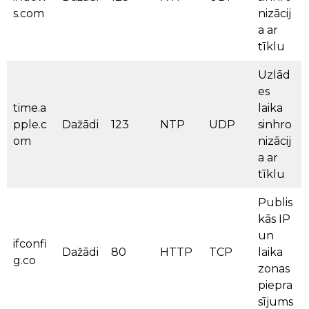
s.com
nizācij
a ar
tīklu
Uzlād
es
time.a
laika
pple.c
Dažādi
123
NTP
UDP
sinhro
om
nizācij
a ar
tīklu
Publis
kās IP
un
ifconfi
Dažādi
80
HTTP
TCP
laika
g.co
zonas
piepra
sījums