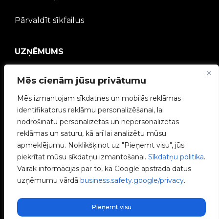
Pārvaldīt sīkfailus
UZŅĒMUMS
V2C kopiena
Mēs cienām jūsu privātumu
Strādā ar mums
Mēs izmantojam sīkdatnes un mobilās reklāmas
identifikatorus reklāmu personalizēšanai, lai
e-Chargers
nodrošinātu personalizētas un nepersonalizētas
reklāmas un saturu, kā arī lai analizētu mūsu
V2C Power
apmeklējumu. Noklikšķinot uz "Pieņemt visu", jūs
piekrītat mūsu sīkdatņu izmantošanai.
Sīkdatņu politika
.
V2C Cloud
Vairāk informācijas par to, kā Google apstrādā datus
uzņēmumu vārdā
business.safety.google/privacy
.
Blogs
Pieņemt visu