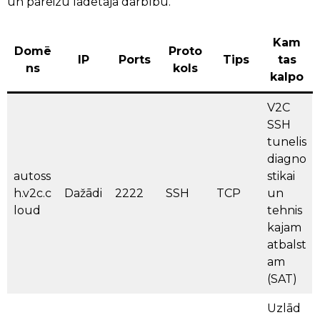
un pareizu lādētāja darbību.
Kam
Domē
Proto
IP
Ports
Tips
tas
ns
kols
kalpo
V2C
SSH
tunelis
diagno
autoss
stikai
h.v2c.c
Dažādi
2222
SSH
TCP
un
loud
tehnis
kajam
atbalst
am
(SAT)
Uzlād