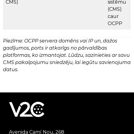
CMS)
sistēmu
(CMS)
caur
OCPP
Piezīme: OCPP servera domēns vai IP un, dažos
gadījumos, ports ir atkarīgs no pārvaldības
platformas, ko izmantojat. Lūdzu, sazinieties ar savu
CMS pakalpojumu sniedzēju, lai iegūtu savienojuma
datus.
Avenida Camí Nou, 268