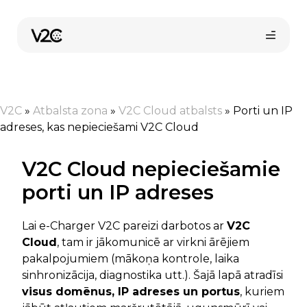
Skip
to
content
V2C
»
Atbalsta zona
»
V2C Cloud atbalsts
»
Porti un IP
adreses, kas nepieciešami V2C Cloud
V2C Cloud nepieciešamie
porti un IP adreses
Pirkt tiešsaistē
Lai e-Charger V2C pareizi darbotos ar
V2C
Cloud
, tam ir jākomunicē ar virkni ārējiem
pakalpojumiem (mākoņa kontrole, laika
sinhronizācija, diagnostika utt.). Šajā lapā atradīsi
visus domēnus, IP adreses un portus
, kuriem