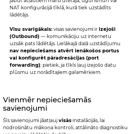
jābūt atļautiem maršrutētājā, ugunsmūrī vai
NAT konfigurācijā tīklā, kurā tiek uzstādīts
lādētājs.
Visu svarīgākais:
visas savienojumi ir
izejoši
(Outbound)
— komunikāciju uz internetu
uzsāk pats lādētājs. Lielākajā daļā uzstādījumu
nav nepieciešams atvērt ienākošos portus
vai konfigurēt pāradresācijas (port
forwarding)
; pietiek, ja tīkls ļauj izejošo datu
plūsmu uz norādītajiem galamērķiem.
Vienmēr nepieciešamās
savienojumi
Šīs savienojumi jāatļauj
visās
instalācijās, lai
nodrošinātu mākoņa kontroli, attālināto diagnostiku