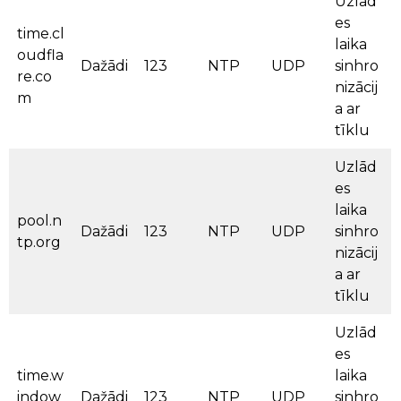
Uzlād
es
time.cl
laika
oudfla
Dažādi
123
NTP
UDP
sinhro
re.co
nizācij
m
a ar
tīklu
Uzlād
es
laika
pool.n
Dažādi
123
NTP
UDP
sinhro
tp.org
nizācij
a ar
tīklu
Uzlād
es
time.w
laika
indow
Dažādi
123
NTP
UDP
sinhro