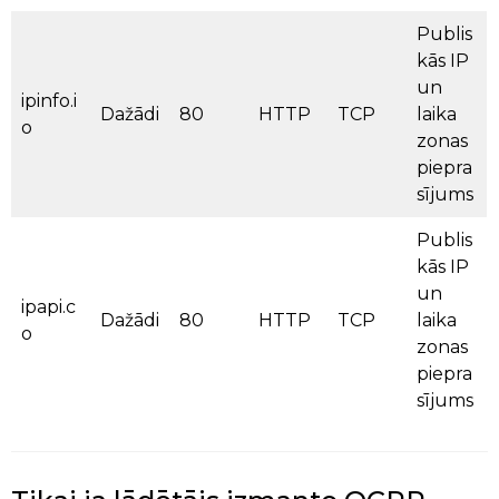
Publis
kās IP
un
ipinfo.i
Dažādi
80
HTTP
TCP
laika
o
zonas
piepra
sījums
Publis
kās IP
un
ipapi.c
Dažādi
80
HTTP
TCP
laika
o
zonas
piepra
sījums