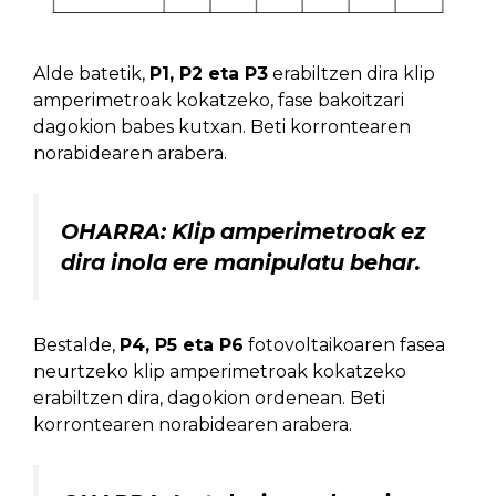
Alde batetik,
P1, P2 eta P3
erabiltzen dira klip
amperimetroak kokatzeko, fase bakoitzari
dagokion babes kutxan. Beti korrontearen
norabidearen arabera.
OHARRA: Klip amperimetroak ez
dira inola ere manipulatu behar.
Bestalde,
P4, P5 eta P6
fotovoltaikoaren fasea
neurtzeko klip amperimetroak kokatzeko
erabiltzen dira, dagokion ordenean. Beti
korrontearen norabidearen arabera.