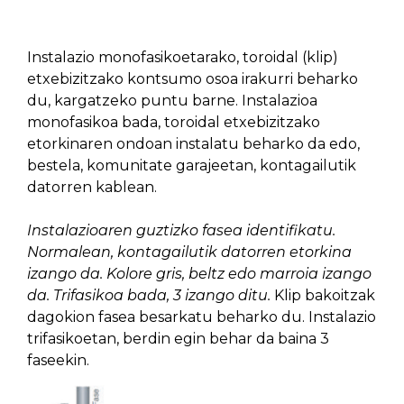
Instalazio monofasikoetarako, toroidal (klip)
etxebizitzako kontsumo osoa irakurri beharko
du, kargatzeko puntu barne. Instalazioa
monofasikoa bada, toroidal etxebizitzako
etorkinaren ondoan instalatu beharko da edo,
bestela, komunitate garajeetan, kontagailutik
datorren kablean.
Instalazioaren guztizko fasea identifikatu.
Normalean, kontagailutik datorren etorkina
izango da. Kolore gris, beltz edo marroia izango
da. Trifasikoa bada, 3 izango ditu.
Klip bakoitzak
dagokion fasea besarkatu beharko du. Instalazio
trifasikoetan, berdin egin behar da baina 3
faseekin.