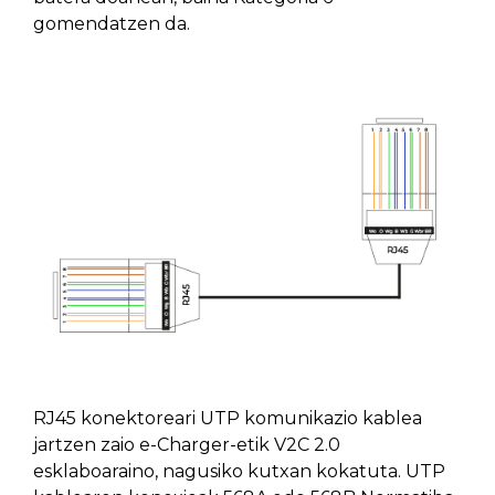
gomendatzen da.
RJ45 konektoreari UTP komunikazio kablea
jartzen zaio e-Charger-etik V2C 2.0
esklaboaraino, nagusiko kutxan kokatuta. UTP