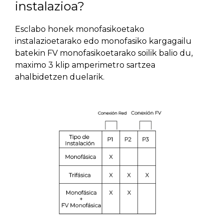
instalazioa?
Esclabo honek monofasikoetako
instalazioetarako edo monofasiko kargagailu
batekin FV monofasikoetarako soilik balio du,
maximo 3 klip amperimetro sartzea
ahalbidetzen duelarik.