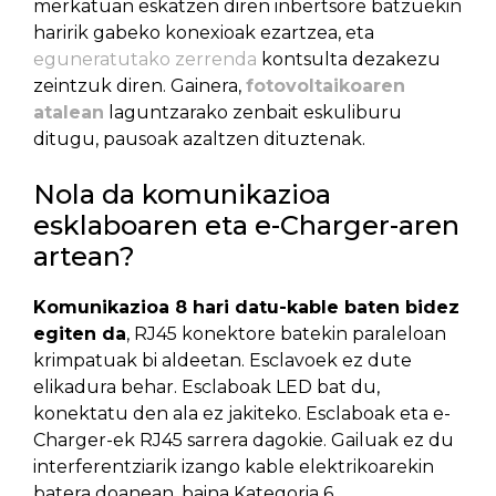
merkatuan eskatzen diren inbertsore batzuekin
haririk gabeko konexioak ezartzea, eta
eguneratutako zerrenda
kontsulta dezakezu
zeintzuk diren. Gainera,
fotovoltaikoaren
atalean
laguntzarako zenbait eskuliburu
ditugu, pausoak azaltzen dituztenak.
Nola da komunikazioa
esklaboaren eta e-Charger-aren
artean?
Komunikazioa 8 hari datu-kable baten bidez
egiten da
, RJ45 konektore batekin paraleloan
krimpatuak bi aldeetan. Esclavoek ez dute
elikadura behar. Esclaboak LED bat du,
konektatu den ala ez jakiteko. Esclaboak eta e-
Charger-ek RJ45 sarrera dagokie. Gailuak ez du
interferentziarik izango kable elektrikoarekin
batera doanean, baina Kategoria 6