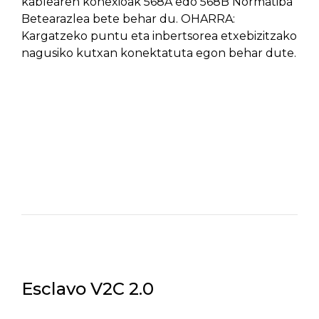
kablearen konexioak 568A edo 568B Normatiba
Betearazlea bete behar du. OHARRA:
Kargatzeko puntu eta inbertsorea etxebizitzako
nagusiko kutxan konektatuta egon behar dute.
Esclavo V2C 2.0