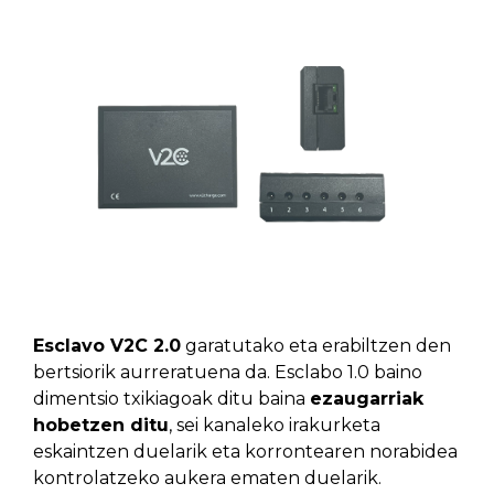
Esclavo V2C 2.0
garatutako eta erabiltzen den
bertsiorik aurreratuena da. Esclabo 1.0 baino
dimentsio txikiagoak ditu baina
ezaugarriak
hobetzen ditu
, sei kanaleko irakurketa
eskaintzen duelarik eta korrontearen norabidea
kontrolatzeko aukera ematen duelarik.