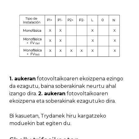
1. aukeran
fotovoltaikoaren ekoizpena ezingo
da ezagutu, baina soberakinak neurtu ahal
izango dira.
2. aukeran
fotovoltaikoaren
ekoizpena eta soberakinak ezagutuko dira.
Bi kasuetan, Trydanek hiru kargatzeko
moduekin bat egiten du.