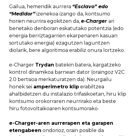
Gailua, hemendik aurrera
“Esclavo” edo
“Medidor”
izenekoa izango da, kontsumo
horien neurrira egokitzen da,
e-Charger
ari
benetako denboran eskatutako potentzia (edo
energia berriztagarrien ekarpenaren kasuan
sortutako energia) ezagutzen laguntzen
diolarik, bere algoritmoa erabiliz onura lortzeko.
e-Charger
Trydan
batekin batera, kargatzeko
kontrol dinamikoa barnean dator (oraingoz V2C
2.0 bertsioa merkaturatzen da). Neurgailu
honek sei
amperimetro klip
erabiltzea
ahalbidetzen du instalazio trifasikoetan, hiru klip
kontsumo orokorraren neurrirako eta beste
hiru fotovoltaikoaren kontsumorako.
e-Charger-aren aurrerapen eta garapen
etengabeen
ondorioz, orain posible da