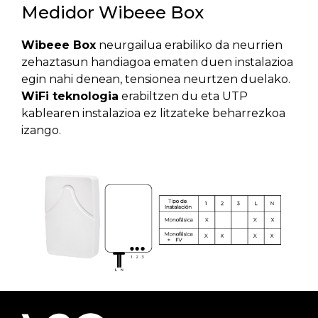
Medidor Wibeee Box
Wibeee Box
neurgailua erabiliko da neurrien
zehaztasun handiagoa ematen duen instalazioa
egin nahi denean, tensionea neurtzen duelako.
WiFi teknologia
erabiltzen du eta UTP
kablearen instalazioa ez litzateke beharrezkoa
izango.