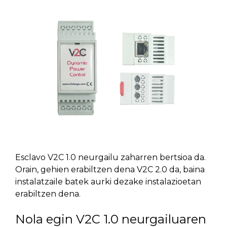
Esclavo V2C 1.0 neurgailu zaharren bertsioa da.
Orain, gehien erabiltzen dena V2C 2.0 da, baina
instalatzaile batek aurki dezake instalazioetan
erabiltzen dena.
Nola egin V2C 1.0 neurgailuaren