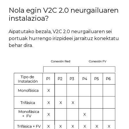
Nola egin V2C 2.0 neurgailuaren
instalazioa?
Aipatutako bezala, V2C 2.0 neurgailuaren sei
portuak hurrengo irizpideei jarraituz konektatu
behar dira.