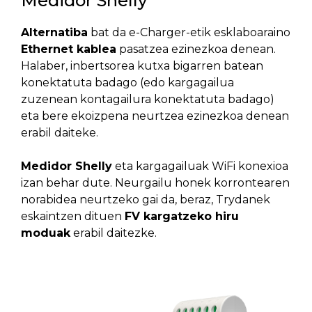
Medidor Shelly
Alternatiba
bat da e-Charger-etik esklaboaraino
Ethernet kablea
pasatzea ezinezkoa denean.
Halaber, inbertsorea kutxa bigarren batean
konektatuta badago (edo kargagailua
zuzenean kontagailura konektatuta badago)
eta bere ekoizpena neurtzea ezinezkoa denean
erabil daiteke.
Medidor Shelly
eta kargagailuak WiFi konexioa
izan behar dute. Neurgailu honek korrontearen
norabidea neurtzeko gai da, beraz, Trydanek
eskaintzen dituen
FV kargatzeko hiru
moduak
erabil daitezke.