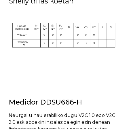
Shelly trifasikoetan
Medidor DDSU666-H
Neurgailu hau erabiliko dugu V2C 1.0 edo V2C
2.0 esklaboekin instalazioa egin ezin denean