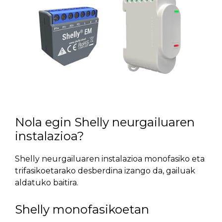
Nola egin Shelly neurgailuaren
instalazioa?
Shelly neurgailuaren instalazioa monofasiko eta
trifasikoetarako desberdina izango da, gailuak
aldatuko baitira.
Shelly monofasikoetan