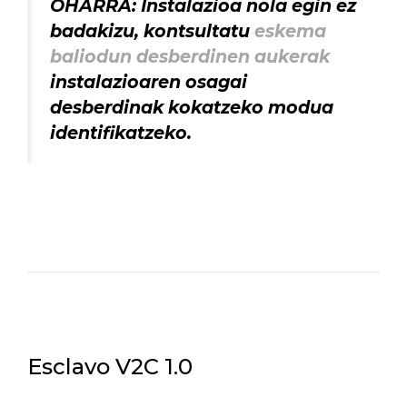
OHARRA: Instalazioa nola egin ez
badakizu, kontsultatu
eskema
baliodun desberdinen aukerak
instalazioaren osagai
desberdinak kokatzeko modua
identifikatzeko.
Esclavo V2C 1.0