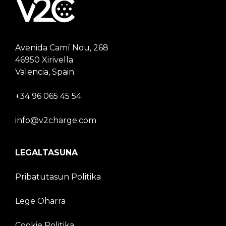
Avenida Camí Nou, 268
46950 Xirivella
Valencia, Spain
+34 96 065 45 54
info@v2charge.com
LEGALTASUNA
Pribatutasun Politika
Lege Oharra
Cookie Politika