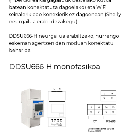
(inbertsorea kargagailutik bestelako kutxa
batean konektatuta dagoelako) eta WiFi
seinalerik edo konexiorik ez dagoenean (Shelly
neurgailua erabil dezakegu).
DDSU666-H neurgailua erabiltzeko, hurrengo
eskeman agertzen den moduan konektatu
behar da.
DDSU666-H monofasikoa