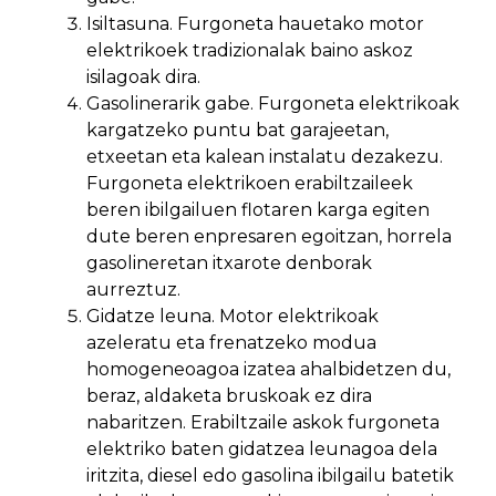
Isiltasuna. Furgoneta hauetako motor
elektrikoek tradizionalak baino askoz
isilagoak dira.
Gasolinerarik gabe. Furgoneta elektrikoak
kargatzeko puntu bat garajeetan,
etxeetan eta kalean instalatu dezakezu.
Furgoneta elektrikoen erabiltzaileek
beren ibilgailuen flotaren karga egiten
dute beren enpresaren egoitzan, horrela
gasolineretan itxarote denborak
aurreztuz.
Gidatze leuna. Motor elektrikoak
azeleratu eta frenatzeko modua
homogeneoagoa izatea ahalbidetzen du,
beraz, aldaketa bruskoak ez dira
nabaritzen. Erabiltzaile askok furgoneta
elektriko baten gidatzea leunagoa dela
iritzita, diesel edo gasolina ibilgailu batetik