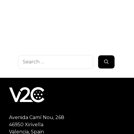
Search
for:
Avenida Camí Nou, 268
46950 Xirivella
Valencia, Spain