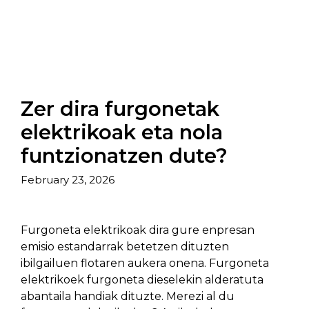
Zer dira furgonetak
elektrikoak eta nola
funtzionatzen dute?
February 23, 2026
Furgoneta elektrikoak dira gure enpresan
emisio estandarrak betetzen dituzten
ibilgailuen flotaren aukera onena. Furgoneta
elektrikoek furgoneta dieselekin alderatuta
abantaila handiak dituzte. Merezi al du