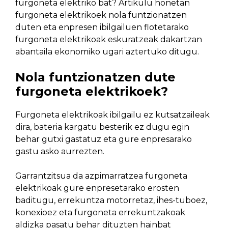
furgoneta elektriko bat? Artikulu honetan
furgoneta elektrikoek nola funtzionatzen
duten eta enpresen ibilgailuen flotetarako
furgoneta elektrikoak eskuratzeak dakartzan
abantaila ekonomiko ugari aztertuko ditugu.
Nola funtzionatzen dute
furgoneta elektrikoek?
Furgoneta elektrikoak ibilgailu ez kutsatzaileak
dira, bateria kargatu besterik ez dugu egin
behar gutxi gastatuz eta gure enpresarako
gastu asko aurrezten.
Garrantzitsua da azpimarratzea furgoneta
elektrikoak gure enpresetarako erosten
baditugu, errekuntza motorretaz, ihes-tuboez,
konexioez eta furgoneta errekuntzakoak
aldizka pasatu behar dituzten hainbat