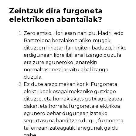
Zeintzuk dira furgoneta
elektrikoen abantailak?
Zero emisio. Hori esan nahi du, Madril edo
Bartzelona bezalako trafiko-mugak
dituzten hirietan lan egiten baduzu, hiriko
erdigunean libre ibili ahal izango duzula
eta zure eguneroko lanarekin
normaltasunez jarraitu ahal izango
duzula.
Ez dute arazo mekanikorik. Furgoneta
elektrikoek osagai mekaniko gutxiago
dituzte, eta horrek akats gutxiago izatea
dakar, eta horrela, furgoneta elektrikoa
egunero behar dugunean izateko
segurtasuna handitzen dugu, furgoneta
tailerrean izateagatik lanegunak galdu
gabe.