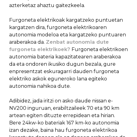
azterketaz ahaztu gaitezkeela.
Furgoneta elektrikoak kargatzeko puntuetan
kargatzen dira, furgoneta elektrikoaren
autonomia modeloa eta kargatzeko puntuaren
araberakoa da.
Zenbat autonomia dute
furgoneta elektrikoek?
Furgoneta elektrikoen
autonomia bateria kapazitatearen araberakoa
da eta ondoren ikusiko dugun bezala, gure
enpresentzat eskuragarri dauden furgoneta
elektriko askok eguneroko lana egiteko
autonomia nahikoa dute.
Adibidez, jada iritzi on asko daude nissan e-
NV200 inguruan, erabiltzaileek 70 eta 90 km
artean egiten dituzte errepidean eta hirian.
Bere 24kw-ko bateriak 167 km-ko autonomia
izan dezake, baina hau furgoneta elektrikoa