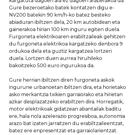
kargatuta dagoen ala ez dagoen araberakoa da.
Gure bezeroetako batek kontatzen digu e-
NV200 batekin 90 km/h-ko batez besteko
abiaduran ibiltzen dela, 20 km autobidean eta
gainerakoa hirian 100 km inguru egiten duela.
Furgoneta elektrikoaren erabiltzaileak gehitzen
du furgoneta elektrikoa kargatzeko denbora 9
ordukoa dela eta guztiz kargatzea lortzen
duela. Lortzen duen aurrea hiruhileko
bakoitzeko 500 euro ingurukoa da.
Gure herrian ibiltzen diren furgoneta askok
ingurune urbanoetan ibiltzen dira, eta horietako
asko merkantzia txikien garraiorako eta hirietan
azkar desplazatzeko erabiltzen dira. Horregatik,
motor elektrikoak gidatzean abantailak baditu
ere, hala nola azelerazio progresiboa, autonomia
arazo bat izaten jarraitzen du erabiltzaileentzat,
batez ere enpresentzat eta garraiolarientzat.