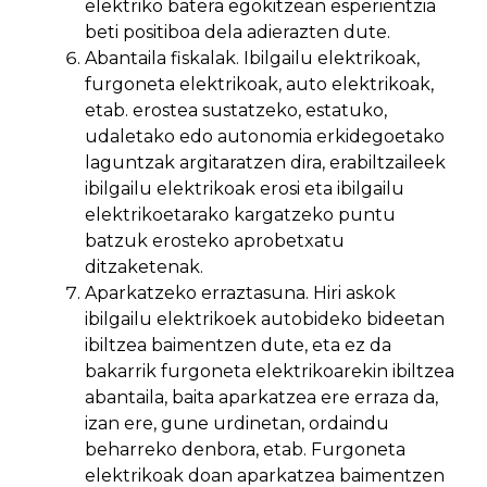
elektriko batera egokitzean esperientzia
beti positiboa dela adierazten dute.
Abantaila fiskalak. Ibilgailu elektrikoak,
furgoneta elektrikoak, auto elektrikoak,
etab. erostea sustatzeko, estatuko,
udaletako edo autonomia erkidegoetako
laguntzak argitaratzen dira, erabiltzaileek
ibilgailu elektrikoak erosi eta ibilgailu
elektrikoetarako kargatzeko puntu
batzuk erosteko aprobetxatu
ditzaketenak.
Aparkatzeko erraztasuna. Hiri askok
ibilgailu elektrikoek autobideko bideetan
ibiltzea baimentzen dute, eta ez da
bakarrik furgoneta elektrikoarekin ibiltzea
abantaila, baita aparkatzea ere erraza da,
izan ere, gune urdinetan, ordaindu
beharreko denbora, etab. Furgoneta
elektrikoak doan aparkatzea baimentzen