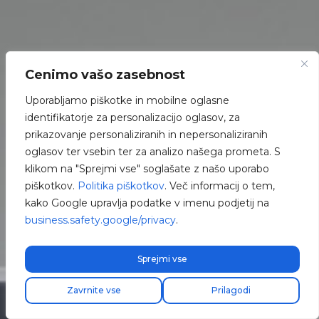
Cenimo vašo zasebnost
Uporabljamo piškotke in mobilne oglasne
identifikatorje za personalizacijo oglasov, za
prikazovanje personaliziranih in nepersonaliziranih
oglasov ter vsebin ter za analizo našega prometa. S
klikom na "Sprejmi vse" soglašate z našo uporabo
piškotkov.
Politika piškotkov
. Več informacij o tem,
kako Google upravlja podatke v imenu podjetij na
business.safety.google/privacy
.
Sprejmi vse
Zavrnite vse
Prilagodi