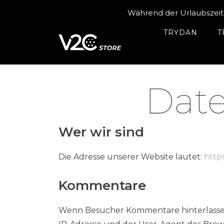
Zum
Während der Urlaubszeit
Inhalt
springen
TRYDAN
T
Date
Wer wir sind
Die Adresse unserer Website lautet:
http
Kommentare
Wenn Besucher Kommentare hinterlassen