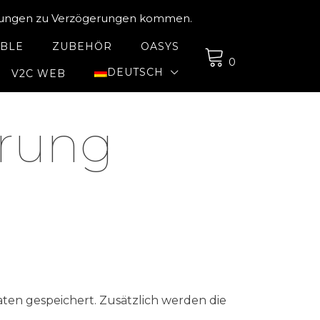
ellungen zu Verzögerungen kommen.
ABLE
ZUBEHÖR
OASYS
0
DEUTSCH
V2C WEB
ärung
n gespeichert. Zusätzlich werden die