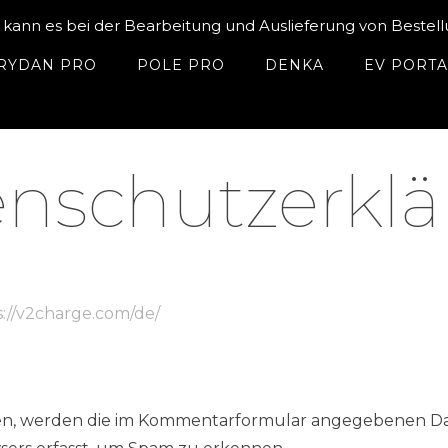
 kann es bei der Bearbeitung und Auslieferung von Best
RYDAN PRO
POLE PRO
DENKA
EV PORT
nschutzerkl
s://v2charge.com/de/
, werden die im Kommentarformular angegebenen Date