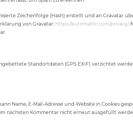
sers erfasst, um Spam zu erkennen.
isierte Zeichenfolge (Hash) erstellt und an Gravatar ü
rklärung von Gravatar:
https://automattic.com/privacy/
.
ar.
eingebettete Standortdaten (GPS EXIF) verzichtet wer
ann Name, E-Mail-Adresse und Website in Cookies gespei
im nächsten Kommentar nicht erneut ausgefüllt werden 