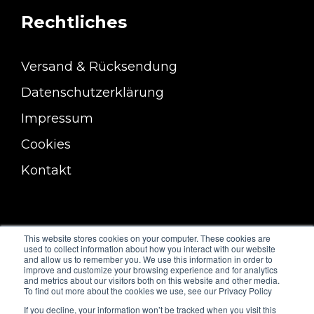
Rechtliches
Versand & Rücksendung
Datenschutzerklärung
Impressum
Cookies
Kontakt
This website stores cookies on your computer. These cookies are
used to collect information about how you interact with our website
and allow us to remember you. We use this information in order to
improve and customize your browsing experience and for analytics
and metrics about our visitors both on this website and other media.
To find out more about the cookies we use, see our Privacy Policy
If you decline, your information won’t be tracked when you visit this