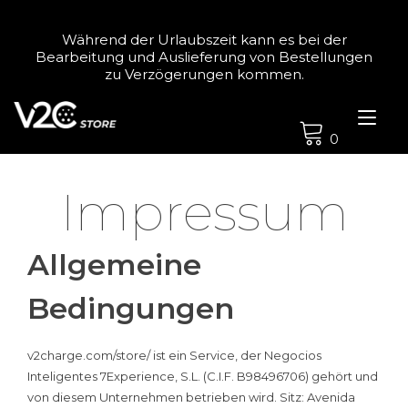
Zum
Inhalt
Während der Urlaubszeit kann es bei der
springen
Bearbeitung und Auslieferung von Bestellungen
zu Verzögerungen kommen.
Nav
ums
0
Impressum
Allgemeine
Bedingungen
v2charge.com/store/ ist ein Service, der Negocios
Inteligentes 7Experience, S.L. (C.I.F. B98496706) gehört und
von diesem Unternehmen betrieben wird. Sitz: Avenida