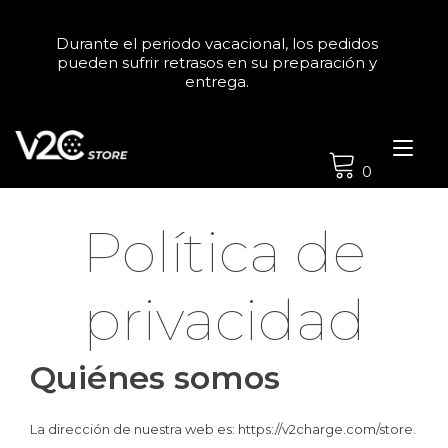
Ir
al
Durante el periodo vacacional, los pedidos
contenido
pueden sufrir retrasos en su preparación y
entrega.
Alt
nav
0
Política de
privacidad
Quiénes somos
La dirección de nuestra web es: https://v2charge.com/store.