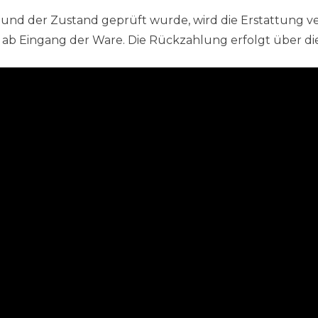
 und der Zustand geprüft wurde, wird die Erstattung ve
ab Eingang der Ware. Die Rückzahlung erfolgt über di