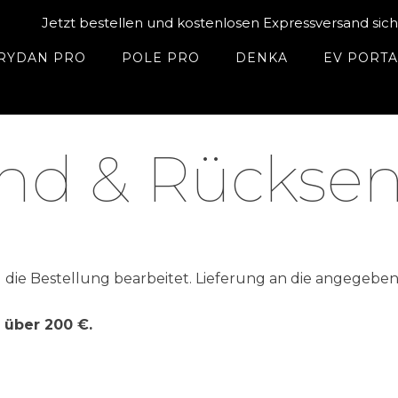
Jetzt bestellen und kostenlosen Expressversand sich
RYDAN PRO
POLE PRO
DENKA
EV PORT
and & Rückse
d die Bestellung bearbeitet. Lieferung an die angegebe
 über 200 €.