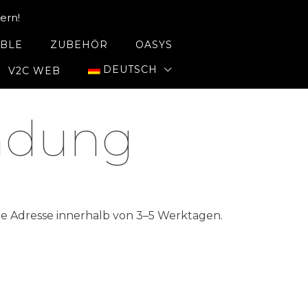
ern!
ABLE
ZUBEHÖR
OASYS
DEUTSCH
V2C WEB
ndung
ne Adresse innerhalb von 3–5 Werktagen.