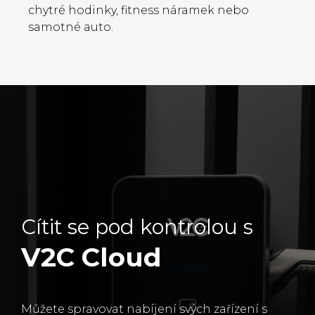
chytré hodinky, fitness náramek nebo
samotné auto.
Cítit se pod kontrolou s
V2C Cloud
Můžete spravovat nabíjení svých zařízení s