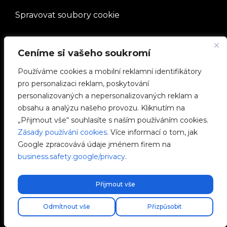
Spravovat soubory cookie
SPOLEČNOST
Ceníme si vašeho soukromí
Používáme cookies a mobilní reklamní identifikátory
Pracovat s námi
pro personalizaci reklam, poskytování
personalizovaných a nepersonalizovaných reklam a
e-Chargers
obsahu a analýzu našeho provozu. Kliknutím na
„Přijmout vše“ souhlasíte s naším používáním cookies.
V2C Power
Zásady používání cookies
. Více informací o tom, jak
Google zpracovává údaje jménem firem na
V2C Cloud
business.safety.google/privacy
.
Blog
Přijmout vše
Zdarma expresní doprava!
Odmítnout vše
Přizpůsobit
V2C © 2026 All rights reserved.