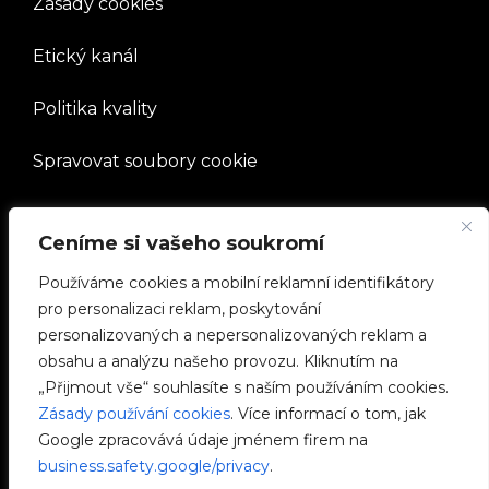
Zásady cookies
Etický kanál
Politika kvality
Spravovat soubory cookie
SPOLEČNOST
Ceníme si vašeho soukromí
Pracovat s námi
Používáme cookies a mobilní reklamní identifikátory
pro personalizaci reklam, poskytování
e-Chargers
personalizovaných a nepersonalizovaných reklam a
obsahu a analýzu našeho provozu. Kliknutím na
V2C Power
„Přijmout vše“ souhlasíte s naším používáním cookies.
Zásady používání cookies
. Více informací o tom, jak
V2C Cloud
Google zpracovává údaje jménem firem na
business.safety.google/privacy
.