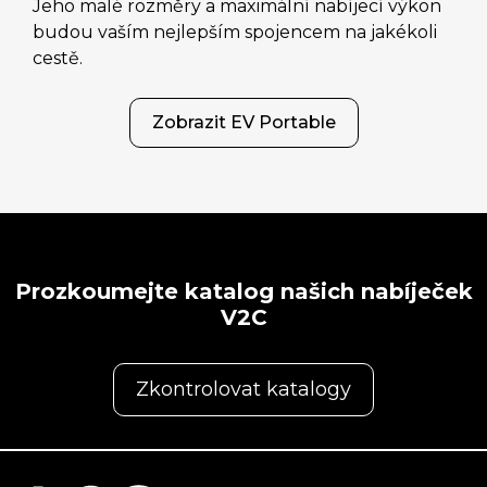
Jeho malé rozměry a maximální nabíjecí výkon
budou vaším nejlepším spojencem na jakékoli
cestě.
Zobrazit EV Portable
Prozkoumejte katalog našich nabíječek
V2C
Zkontrolovat katalogy