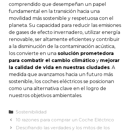
comprendido que desempeñan un papel
fundamental en la transición hacia una
movilidad más sostenible y respetuosa con el
planeta. Su capacidad para reducir las emisiones
de gases de efecto invernadero, utilizar energía
renovable, ser altamente eficientes y contribuir
a la disminución de la contaminación acústica,
los convierte en una
solución prometedora
para combatir el cambio climático
y
mejorar
la calidad de vida en nuestras ciudades
. A
medida que avanzamos hacia un futuro más
sostenible, los coches eléctricos se posicionan
como una alternativa clave en el logro de
nuestros objetivos ambientales.
Categorías
Sostenibilidad
10 razones para comprar un Coche Eléctrico
Descifrando las verdades y los mitos de los