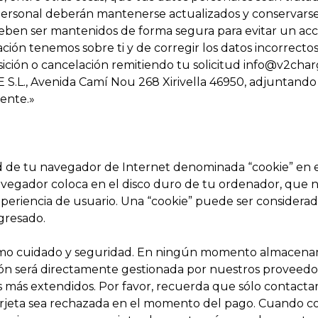
r personal deberán mantenerse actualizados y conservar
deben ser mantenidos de forma segura para evitar un acc
ción tenemos sobre ti y de corregir los datos incorrec
sición o cancelación remitiendo tu solicitud
info@v2char
., Avenida Camí Nou 268 Xirivella 46950, adjuntando
ente.»
d de tu navegador de Internet denominada “cookie” en el
egador coloca en el disco duro de tu ordenador, que no
experiencia de usuario. Una “cookie” puede ser considera
gresado.
ximo cuidado y seguridad. En ningún momento almacenam
ación será directamente gestionada por nuestros provee
es más extendidos. Por favor, recuerda que sólo contact
arjeta sea rechazada en el momento del pago. Cuando 