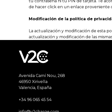
tu contraseña ni tu PIN de tarjeta. Te 
de hacer click en un enlace proveniente 
Modificación de la política de privaci
La actualización y modificación de esta pol
actualización y modificación de las mismas
Avenida Camí Nou, 268
46950 Xirivella
Valencia, España
+34 96 065 45 54
info@v2charge.com