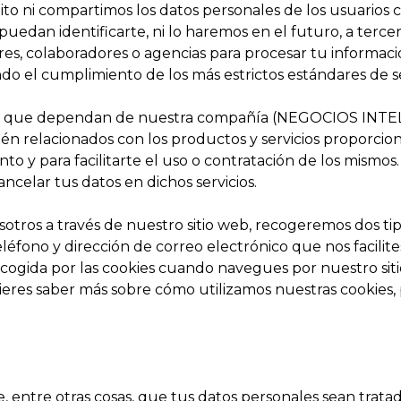
to ni compartimos los datos personales de los usuarios 
edan identificarte, ni lo haremos en el futuro, a terce
es, colaboradores o agencias para procesar tu informac
ndo el cumplimiento de los más estrictos estándares de 
ios que dependan de nuestra compañía (NEGOCIOS INTE
én relacionados con los productos y servicios proporcion
 y para facilitarte el uso o contratación de los mismos.
ncelar tus datos en dichos servicios.
otros a través de nuestro sitio web, recogeremos dos ti
fono y dirección de correo electrónico que nos facilites
ecogida por las cookies cuando navegues por nuestro si
uieres saber más sobre cómo utilizamos nuestras cookies, po
, entre otras cosas, que tus datos personales sean tratad