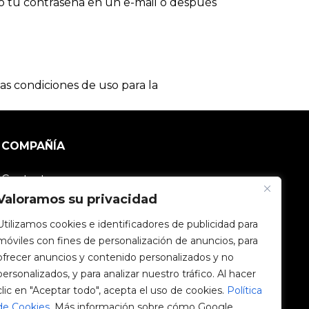
o tu contraseña en un e-mail o después
las condiciones de uso para la
COMPAÑÍA
Contacto
Valoramos su privacidad
Comunidad V2C
Utilizamos cookies e identificadores de publicidad para
móviles con fines de personalización de anuncios, para
Trabaja con nosotros
ofrecer anuncios y contenido personalizados y no
personalizados, y para analizar nuestro tráfico. Al hacer
e-Chargers
clic en "Aceptar todo", acepta el uso de cookies.
Política
de Cookies
. Más información sobre cómo Google