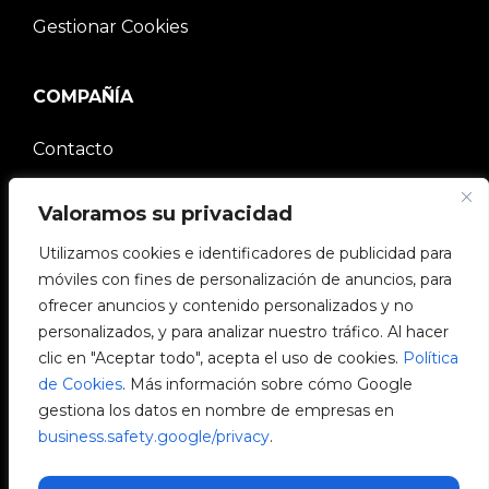
Gestionar Cookies
COMPAÑÍA
Contacto
Comunidad V2C
Valoramos su privacidad
Trabaja con nosotros
Utilizamos cookies e identificadores de publicidad para
móviles con fines de personalización de anuncios, para
e-Chargers
ofrecer anuncios y contenido personalizados y no
personalizados, y para analizar nuestro tráfico. Al hacer
V2C Power
clic en "Aceptar todo", acepta el uso de cookies.
Política
de Cookies
. Más información sobre cómo Google
V2C Cloud
gestiona los datos en nombre de empresas en
business.safety.google/privacy
.
Blog