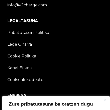
info@v2charge.com
LEGALTASUNA
Pribatutasun Politika
Lege Oharra
Cookie Politika
Kanal Etikoa
Cookieak kudeatu
ENPRESA
Zure pribatutasuna baloratzen dugu
V2C Komunitatea