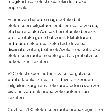
mugikortasun elektrikoarekin lotutako
enpresak.
Ecomoven helburu nagusietako bat
elektrikoen ibilgailuen erabilera sustatzea da,
eta horretarako Azokak horretarako bereziki
prestatutako gune bat zuen. Ekitaldiaren
arduradunek probatzeko test-drive bat
diseinatu zuten, bisitariek Azokan erakutsitako
elektrikoen auto modelo guztiak probatzeko
aukera izan zezaten.
V2C, elektrikoen autoentzako kargatzeko
puntu fabrikatzailea, test-drivetan zeuden
ibilgailuei karga emateko arduraduna izan zen,
bisitariek autoak probatzeko aukera izan
zezaten.
Guztira 1.200 elektrikoen auto probak egin ziren