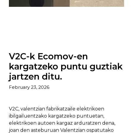
V2C-k Ecomov-en
kargatzeko puntu guztiak
jartzen ditu.
February 23, 2026
V2C, valentzian fabrikatzaile elektrikoen
ibilgailuentzako kargatzeko puntuetan,
elektrikoen autoen kargaz arduratzen dena,
joan den asteburuan Valentzian ospatutako