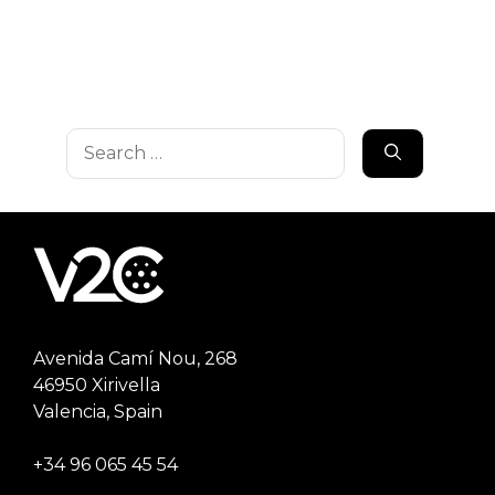
Search
for:
Avenida Camí Nou, 268
46950 Xirivella
Valencia, Spain
+34 96 065 45 54