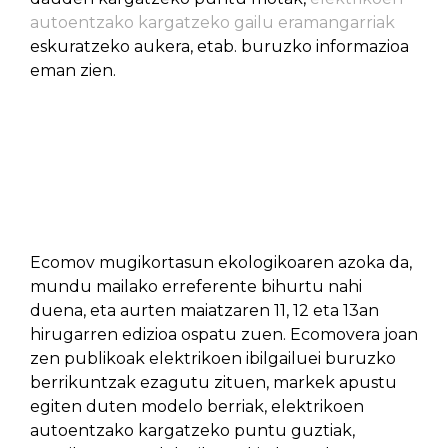
autoentzako kargatzeko gailu eramangarriak
eskuratzeko aukera, etab. buruzko informazioa
eman zien.
Ecomov mugikortasun ekologikoaren azoka da,
mundu mailako erreferente bihurtu nahi
duena, eta aurten maiatzaren 11, 12 eta 13an
hirugarren edizioa ospatu zuen. Ecomovera joan
zen publikoak elektrikoen ibilgailuei buruzko
berrikuntzak ezagutu zituen, markek apustu
egiten duten modelo berriak, elektrikoen
autoentzako kargatzeko puntu guztiak,