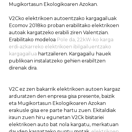
Mugikortasun Ekologikoaren Azokan.
V2Cko elektrikoen autoentzako kargagailuak
Ecomov 2018ko proban erabilitako elektrikoen
autoak kargatzeko erabili ziren Valentzian.
Erabilitako modeloa
Pole da, 22kW-ko karga
erdi-azkarreko elektrikoen ibilgailuentzako
kargagailua
hartzaileren. Kargagailu hauek
publikoan instalatzeko gehien erabiltzen
direnak dira.
V2C ez zen bakarrik elektrikoen autoen kargaz
arduratzen den enpresa gisa presente, baizik
eta Mugikortasun Ekologikoaren Azokan
erakusle gisa ere parte hartu zuen. Ekitaldiak
iraun zuen hiru egunetan V2Ck bisitariei
elektrikoen auto bat nola kargatu, merkatuan
dauden kargatzeko puntu motak,
elektrikoen