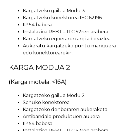
Kargatzeko gailua Modu 3
Kargatzeko konektorea IEC 62196
IP 54 babesa
Instalazioa REBT – ITC 52ren arabera
Kargatzeko egoeraren argi adierazlea
Aukeratu kargatzeko puntu manguera
edo konektorearekin.
KARGA MODUA 2
(Karga motela, <16A)
Kargatzeko gailua Modu 2
Schuko konektorea
Kargatzeko denboraren aukeraketa
Antibandalo produktuen aukera
IP 54 babesa
Instalazioa REBT – ITC 52ren arabera