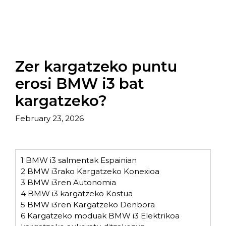
Zer kargatzeko puntu
erosi BMW i3 bat
kargatzeko?
February 23, 2026
1
BMW i3 salmentak Espainian
2
BMW i3rako Kargatzeko Konexioa
3
BMW i3ren Autonomia
4
BMW i3 kargatzeko Kostua
5
BMW i3ren Kargatzeko Denbora
6
Kargatzeko moduak BMW i3 Elektrikoa