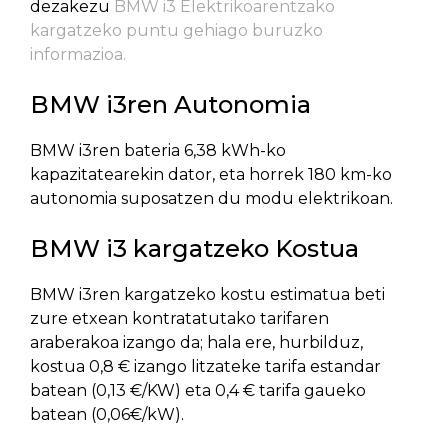
dezakezu
BMW i3 Elektrikoarentzako
kargatzeko puntu gehiago buruzko
informazioa.
BMW i3ren Autonomia
BMW i3ren bateria 6,38 kWh-ko
kapazitatearekin dator, eta horrek 180 km-ko
autonomia suposatzen du modu elektrikoan.
BMW i3 kargatzeko Kostua
BMW i3ren kargatzeko kostu estimatua beti
zure etxean kontratatutako tarifaren
araberakoa izango da; hala ere, hurbilduz,
kostua 0,8 € izango litzateke tarifa estandar
batean (0,13 €/KW) eta 0,4 € tarifa gaueko
batean (0,06€/kW).