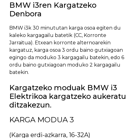
BMW i3ren Kargatzeko
Denbora
BMW i3k 30 minututan karga osoa egiten du
kaleko kargagailu batetik (CC, Korronte
Jarraitua). Etxean korronte alternoarekin
kargatuz, karga osoa 3 ordu baino gutxiagoan
egingo da moduko 3 kargagailu batekin, edo 6
ordu baino gutxiagoan moduko 2 kargagailu
batekin.
Kargatzeko moduak BMW i3
Elektrikoa kargatzeko aukeratu
ditzakezun.
KARGA MODUA 3
(Karga erdi-azkarra, 16-32A)