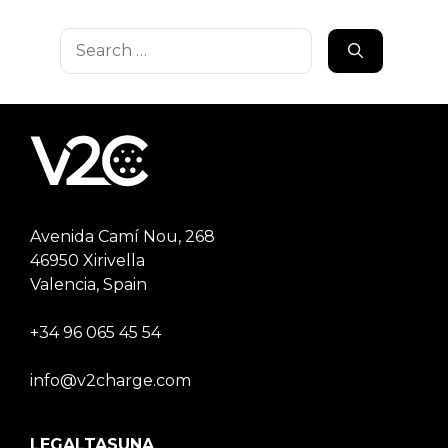
Search
for:
Avenida Camí Nou, 268
46950 Xirivella
Valencia, Spain
+34 96 065 45 54
info@v2charge.com
LEGALTASUNA