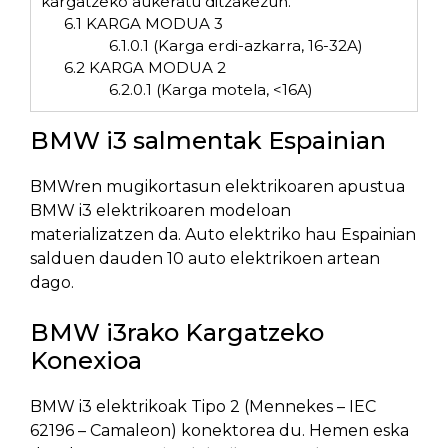
kargatzeko aukeratu ditzakezun.
6.1
KARGA MODUA 3
6.1.0.1
(Karga erdi-azkarra, 16-32A)
6.2
KARGA MODUA 2
6.2.0.1
(Karga motela, <16A)
BMW i3 salmentak Espainian
BMWren mugikortasun elektrikoaren apustua
BMW i3 elektrikoaren modeloan
materializatzen da. Auto elektriko hau Espainian
salduen dauden 10 auto elektrikoen artean
dago.
BMW i3rako Kargatzeko
Konexioa
BMW i3 elektrikoak Tipo 2 (Mennekes – IEC
62196 – Camaleon) konektorea du. Hemen eska