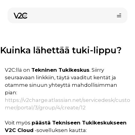
Siirry
sisältöön
Kuinka lähettää tuki-lippu?
V2C:llä on
Tekninen Tukikeskus
. Siirry
seuraavaan linkkiin, täytä vaaditut kentät ja
Osta verkossa
otamme sinuun yhteyttä mahdollisimman
pian:
https://v2charge.atlassian.net/servicedesk/custo
mer/portal/3/group/4/create/12
Voit myös
päästä Tekniseen Tukikeskukseen
V2C Cloud
-sovelluksen kautta: