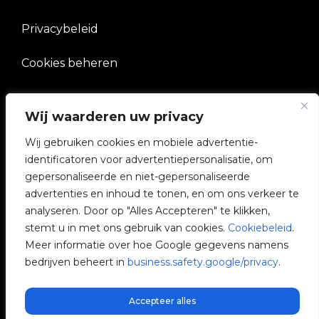
Privacybeleid
Cookies beheren
BEDRIJF
Wij waarderen uw privacy
V2C Gemeenschap
Wij gebruiken cookies en mobiele advertentie-
identificatoren voor advertentiepersonalisatie, om
e-Chargers
gepersonaliseerde en niet-gepersonaliseerde
advertenties en inhoud te tonen, en om ons verkeer te
V2C Cloud
analyseren. Door op "Alles Accepteren" te klikken,
stemt u in met ons gebruik van cookies.
Cookiebeleid
.
V2C Payments
Meer informatie over hoe Google gegevens namens
bedrijven beheert in
business.safety.google/privacy
.
Blog
Accepteer alles