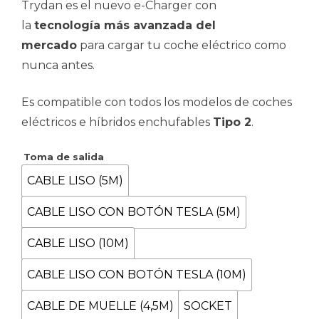
Trydan es el nuevo e-Charger con
precios:
la
tecnología más avanzada del
desde
mercado
para cargar tu coche eléctrico como
782.39€
nunca antes.
hasta
Es compatible con todos los modelos de coches
1,359.25€
eléctricos e híbridos enchufables
Tipo 2
.
Toma de salida
CABLE LISO (5M)
CABLE LISO CON BOTÓN TESLA (5M)
CABLE LISO (10M)
CABLE LISO CON BOTÓN TESLA (10M)
CABLE DE MUELLE (4,5M)
SOCKET