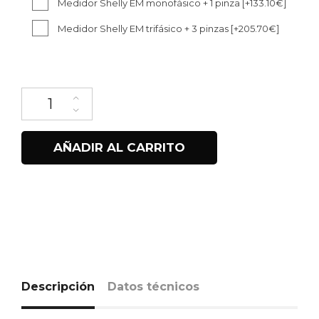
Medidor Shelly EM monofásico + 1 pinza
[+133.10€]
Medidor Shelly EM trifásico + 3 pinzas
[+205.70€]
Trydan cantidad
AÑADIR AL CARRITO
Descripción
Datos técnicos