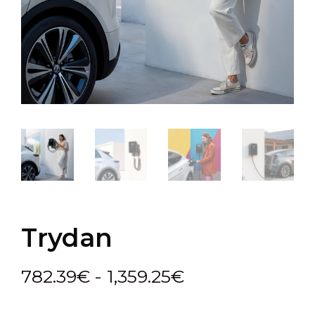
Trydan
Rango
782.39
€
-
1,359.25
€
de