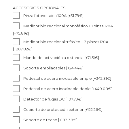
ACCESORIOS OPCIONALES:
Pinza fotovoltaica 100A
[+31.79€]
Medidor bidireccional monofásico + 1 pinza 120A
[+75.81€]
Medidor bidireccional trifásico + 3 pinzas 120A
[+207.82€]
Mando de activación a distancia
[+71.51€]
Soporte enrollacables
[+24.44€]
Pedestal de acero inoxidable simple
[+342.31€]
Pedestal de acero inoxidable doble
[+440.08€]
Detector de fugas DC
[+97.79€]
Cubierta de protección exterior
[+122.26€]
Soporte de techo
[+183.38€]