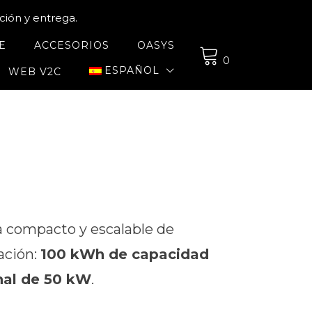
ción y entrega.
E
ACCESORIOS
OASYS
0
ESPAÑOL
WEB V2C
a compacto y escalable de
ación:
100 kWh de capacidad
nal de 50 kW
.