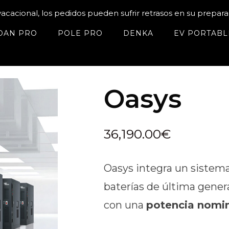
acacional, los pedidos pueden sufrir retrasos en su prepara
DAN PRO
POLE PRO
DENKA
EV PORTABL
Oasys
36,190.00
€
Oasys integra un sistem
baterías de última gener
con una
potencia nomi