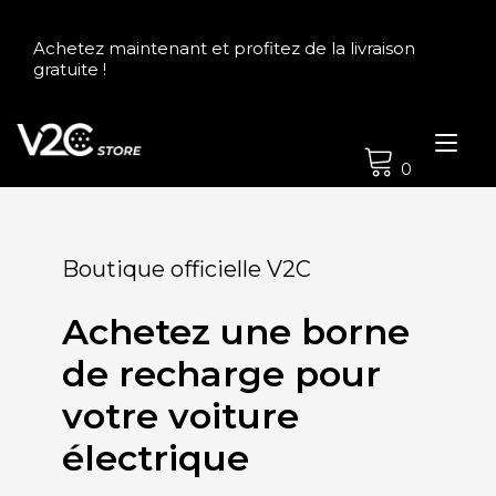
Achetez maintenant et profitez de la livraison
gratuite !
Tog
nav
0
Boutique officielle V2C
Achetez une borne
de recharge pour
votre voiture
électrique