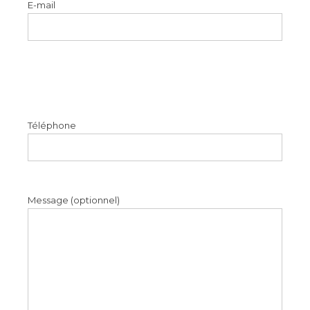
E-mail
Please
leave
this
Téléphone
field
empty.
Message (optionnel)