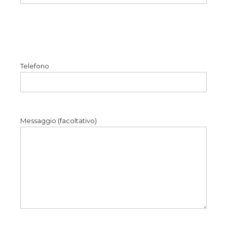
Please
leave
this
Telefono
field
empty.
Messaggio (facoltativo)