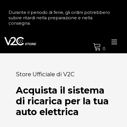
Durante il periodo di ferie, gli ordini potrebbero
subire ritardi nella preparazione e nella
consegna.
Nav
a
0
tog
Store Ufficiale di V2C
Acquista il sistema
di ricarica per la tua
auto elettrica