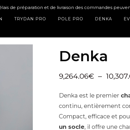
délais de préparation et de livraison des commandes peuve
N
TRYDAN PRO
POLE PRO
DENKA
EV
Denka
9,264.06
€
–
10,307
Denka est le premier
ch
continu, entièrement co
Compact, efficace et po
un socle
, il offre une c