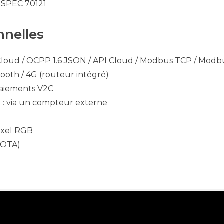
N SPEC 70121
nnelles
Cloud / OCPP 1.6 JSON / API Cloud / Modbus TCP / Mod
tooth / 4G (routeur intégré)
 Paiements V2C
 : via un compteur externe
ixel RGB
 (OTA)