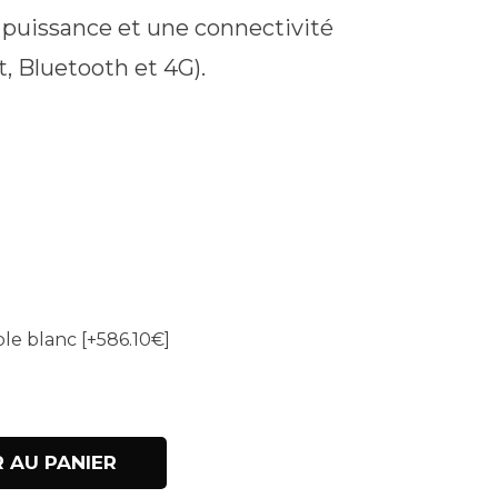
a puissance et une connectivité
, Bluetooth et 4G).
ble blanc
[+586.10€]
 AU PANIER