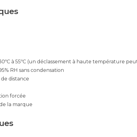
iques
0ºC à 55ºC (un déclassement à haute température peut 
 95% RH sans condensation
 de distance
tion forcée
o de la marque
ques