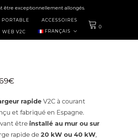
nt être exceptionnellement allongés.
 PORTABLE
ACCESSOIRES
0
FRANÇAIS
WEB V2C
Plage
.69
€
de
argeur rapide
V2C à courant
prix :
nçu et fabriqué en Espagne.
9,264.06€
uvant être
installé au mur ou sur
à
harge rapide de
20 kW ou 40 kW
,
10,307.69€