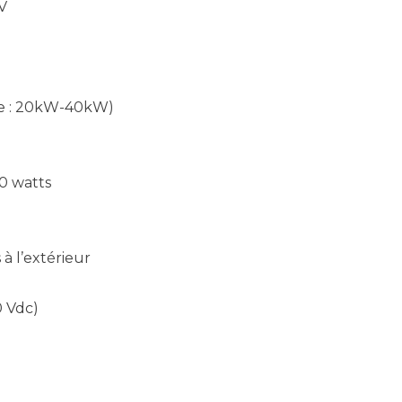
V
rge : 20kW-40kW)
0 watts
 à l’extérieur
0 Vdc)