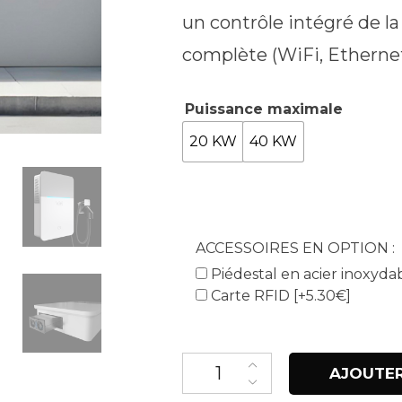
un contrôle intégré de l
complète (WiFi, Ethernet
Puissance maximale
20 KW
40 KW
ACCESSOIRES EN OPTION :
Piédestal en acier inoxyda
Carte RFID
[+5.30€]
quantité de Denka
AJOUTER