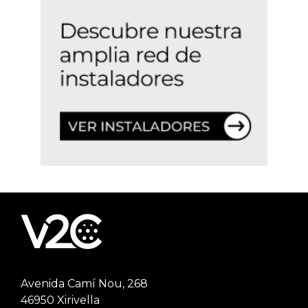
Avenida Camí Nou, 268
46950 Xirivella