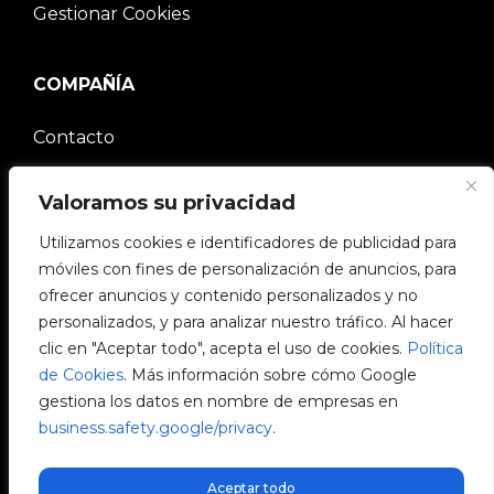
Gestionar Cookies
COMPAÑÍA
Contacto
Comunidad V2C
Valoramos su privacidad
Trabaja con nosotros
Utilizamos cookies e identificadores de publicidad para
móviles con fines de personalización de anuncios, para
e-Chargers
ofrecer anuncios y contenido personalizados y no
personalizados, y para analizar nuestro tráfico. Al hacer
V2C Power
clic en "Aceptar todo", acepta el uso de cookies.
Política
de Cookies
. Más información sobre cómo Google
V2C Cloud
gestiona los datos en nombre de empresas en
business.safety.google/privacy
.
Blog
Aceptar todo