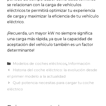
se relacionan con la carga de vehículos
eléctricos te permitirá optimizar tu experiencia
de carga y maximizar la eficiencia de tu vehículo
eléctrico.
¡Recuerda, un mayor kW no siempre significa
una carga más rápida, ya que la capacidad de
aceptación del vehículo también es un factor
determinante!
Categorías
Modelos de coches eléctricos
,
Información
Historia del coche eléctrico: la evolución desde
el primer modelo a la actualidad
Qué potencia necesitas para cargar tu coche
eléctrico