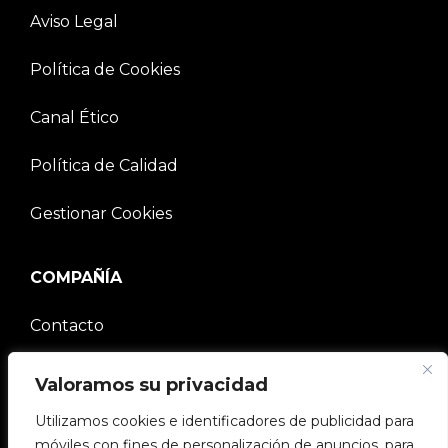
Aviso Legal
Política de Cookies
Canal Ético
Política de Calidad
Gestionar Cookies
COMPAÑÍA
Contacto
Comunidad V2C
Valoramos su privacidad
Utilizamos cookies e identificadores de publicidad para
Trabaja con nosotros
móviles con fines de personalización de anuncios, para