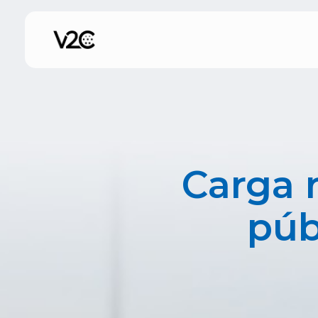
Saltar
al
contenido
Carga 
púb