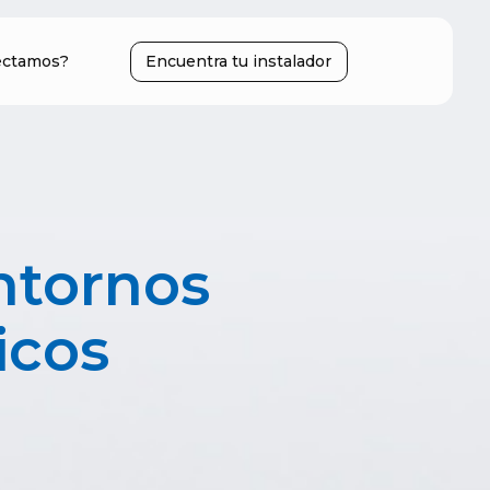
ectamos?
Encuentra tu instalador
ntornos
icos