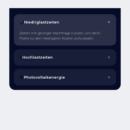
+
🌙
Niedriglastzeiten
Zeiten mit geringer Nachfrage nutzen, um die E-
Flotte zu den niedrigsten Kosten aufzuladen.
+
⚡
Hochlastzeiten
+
☀️
Photovoltaikenergie