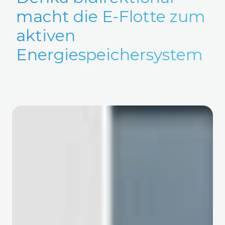
macht die E-Flotte zum
aktiven
Energiespeichersystem