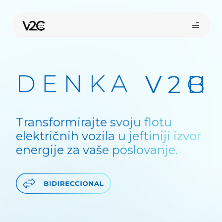
Preskoči
na
sadržaj
Transformirajte svoju flotu
električnih vozila u jeftiniji izvor
energije za vaše poslovanje.