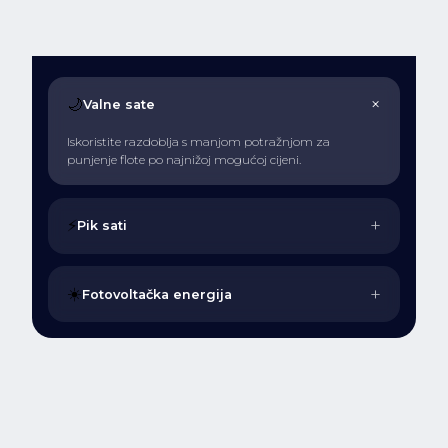
+
🌙
Valne sate
Iskoristite razdoblja s manjom potražnjom za
punjenje flote po najnižoj mogućoj cijeni.
+
⚡
Pik sati
+
☀️
Fotovoltačka energija