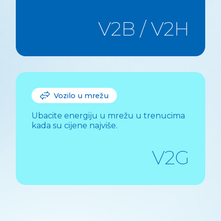
V2B / V2H
Vozilo u mrežu
Ubacite energiju u mrežu u trenucima
kada su cijene najviše.
V2G