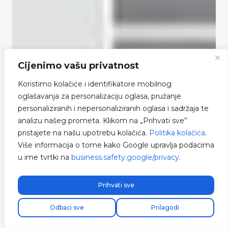
Cijenimo vašu privatnost
Koristimo kolačiće i identifikatore mobilnog
oglašavanja za personalizaciju oglasa, pružanje
personaliziranih i nepersonaliziranih oglasa i sadržaja te
analizu našeg prometa. Klikom na „Prihvati sve”
pristajete na našu upotrebu kolačića.
Politika kolačića
.
Više informacija o tome kako Google upravlja podacima
u ime tvrtki na
business.safety.google/privacy
.
Prihvati sve
Odbaci sve
Prilagodi