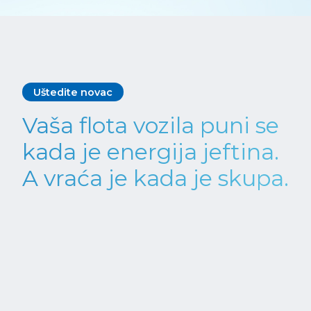
Uštedite novac
Vaša flota vozila puni se
kada je energija jeftina.
A vraća je kada je skupa.