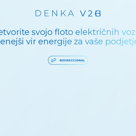
etvorite svojo floto električnih vozi
enejši vir energije za vaše podjetj