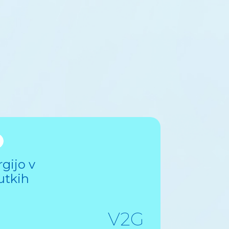
gijo v
utkih
V2G