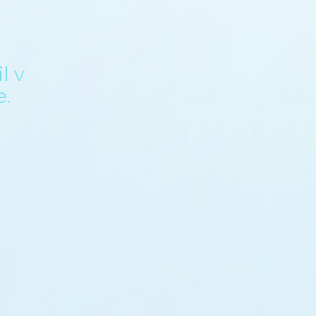
l v
e.