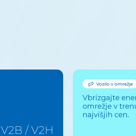
Vozilo v omrežje
Vbrizgajte ener
omrežje v tren
najvišjih cen.
V2B / V2H