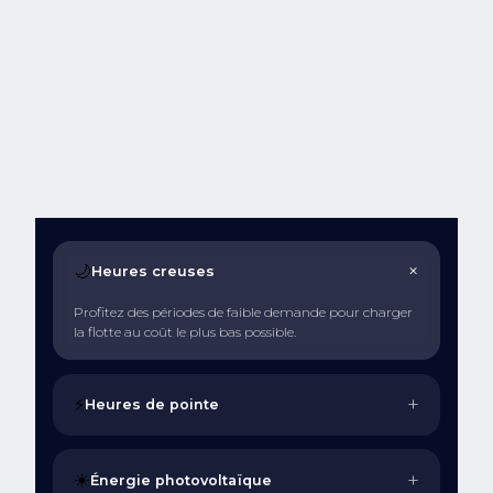
+
🌙
Heures creuses
Profitez des périodes de faible demande pour charger
la flotte au coût le plus bas possible.
+
⚡
Heures de pointe
+
☀️
Énergie photovoltaïque