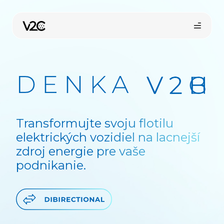
Preskočiť
na
obsah
Transformujte svoju flotilu
elektrických vozidiel na lacnejší
Kúpiť online
zdroj energie pre vaše
podnikanie.