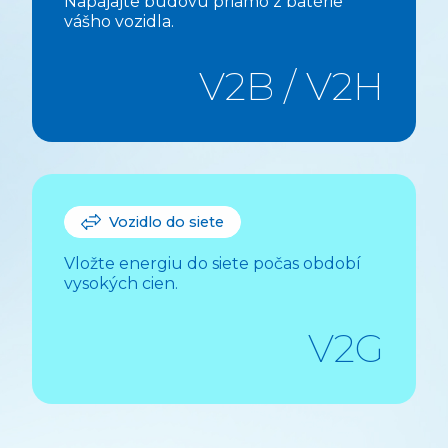
Napájajte budovu priamo z batérie
vášho vozidla.
V2B / V2H
Vozidlo do siete
Vložte energiu do siete počas období
vysokých cien.
V2G