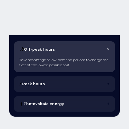
+
🌙
Off-peak hours
Take advantage of low-demand periods to charge the
fleet at the lowest possible cost.
+
⚡
Peak hours
+
☀️
Photovoltaic energy