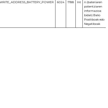
WRITE_ADDRESS_BATTERY_POWER
6024
1788
Int
n (bateriaren
potentziaren
informazioa
bidali) Balio
Positiboak edo
Negatiboak