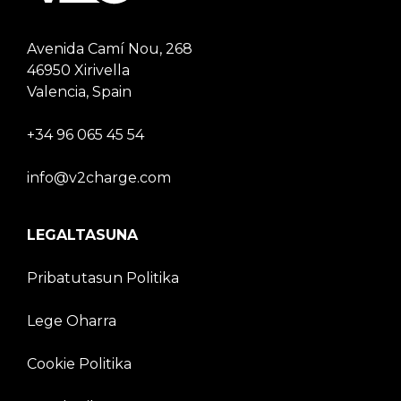
Avenida Camí Nou, 268
46950 Xirivella
Valencia, Spain
+34 96 065 45 54
info@v2charge.com
LEGALTASUNA
Pribatutasun Politika
Lege Oharra
Cookie Politika