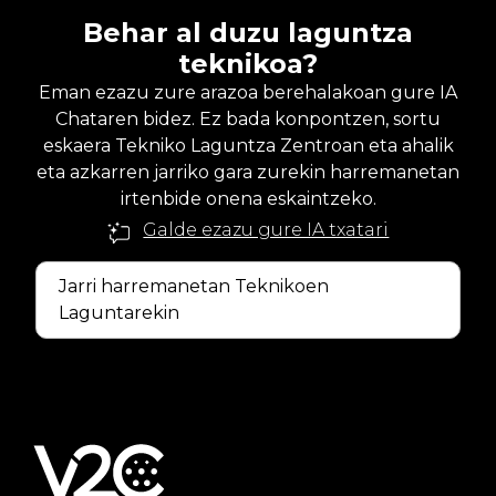
Behar al duzu laguntza
teknikoa?
Eman ezazu zure arazoa berehalakoan gure IA
Chataren bidez. Ez bada konpontzen, sortu
eskaera Tekniko Laguntza Zentroan eta ahalik
eta azkarren jarriko gara zurekin harremanetan
irtenbide onena eskaintzeko.
Galde ezazu gure IA txatari
Jarri harremanetan Teknikoen
Laguntarekin