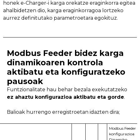
honek e-Charger-i karga orekatze eraginkorra egitea
ahalbidetzen dio, karga eraginkorragoa lortzeko
aurrez definitutako parametroetara egokituz.
Modbus Feeder bidez karga
dinamikoaren kontrola
aktibatu eta konfiguratzeko
pausoak
Funtzionalitate hau behar bezala exekutatzeko
ez ahaztu konfigurazioa aktibatu eta gorde
.
Balioak hurrengo erregistroetan idazten dira;
Modbus Feeder
konfigurazioa
Dinamiko