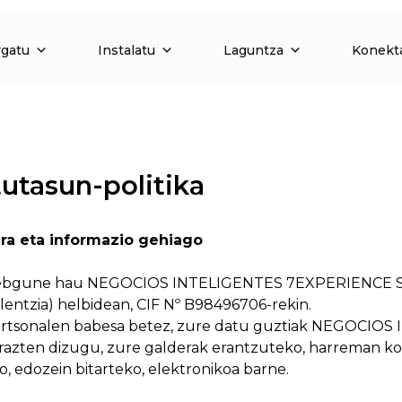
rgatu
Instalatu
Laguntza
Konekt
tutasun-politika
era eta informazio gehiago
 Webgune hau NEGOCIOS INTELIGENTES 7EXPERIENCE S.L
alentzia) helbidean, CIF Nº B98496706-rekin.
ertsonalen babesa betez, zure datu guztiak NEGOCIOS
narazten dizugu, zure galderak erantzuteko, harreman k
 edozein bitarteko, elektronikoa barne.