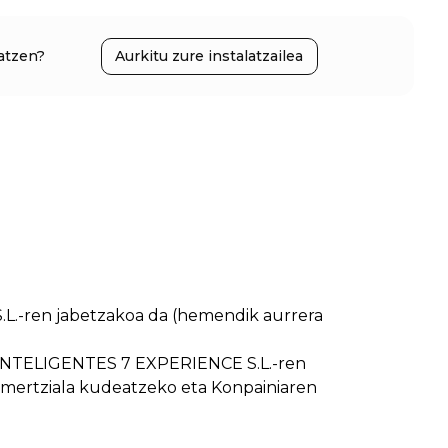
atzen?
Aurkitu zure instalatzailea
.-ren jabetzakoa da (hemendik aurrera
 INTELIGENTES 7 EXPERIENCE S.L.-ren
omertziala kudeatzeko eta Konpainiaren