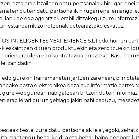
zen, ezta erabiltzaileen datu pertsonalak hirugarrenei 
ematen duten datu pertsonalik hirugarrenei emango, ez
le, lankide edo agentziak erabil ditzakegu zure informa
asun estandarrik zorrotzenak betearazteko eskatuz.
OS INTELIGENTES 7EXPERIENCE S.L.) edo horren parte-
-k eskaintzen dituen produktuekin eta zerbitzuekin lotu
orien erabilera edo kontratazioa errazteko. Kasu horret
e izan dadin.
o gurekin harremanetan jartzen zarenean, bi motatako
emandako posta elektronikoa bezalako informazio pertso
ek gure webgunean nabigatzean biltzen duten informaz
 erabilerari buruz gehiago jakin nahi baduzu, mesedez,
steak beste, zure datu pertsonalak leial, egoki, zehat
uta mantendu beharko dira eta behar baino denbora lu