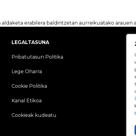
 aldaketa erabilera baldintzetan aurreikusitako arauen 
LEGALTASUNA
Pribatutasun Politika
Lege Oharra
Cookie Politika
Kanal Etikoa
Cookieak kudeatu