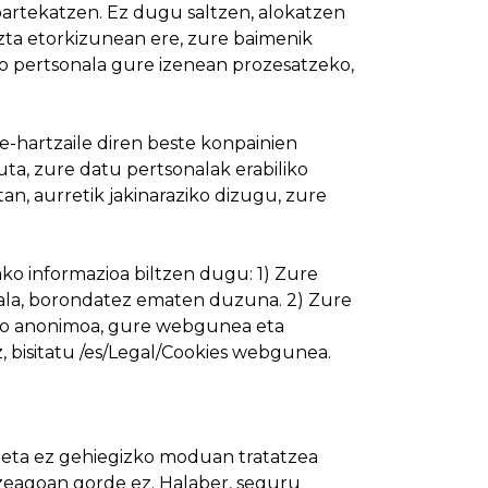
partekatzen. Ez dugu saltzen, alokatzen
ta etorkizunean ere, zure baimenik
zio pertsonala gure izenean prozesatzeko,
hartzaile diren beste konpainien
ta, zure datu pertsonalak erabiliko
an, aurretik jakinaraziko dizugu, zure
 informazioa biltzen dugu: 1) Zure
nala, borondatez ematen duzuna. 2) Zure
io anonimoa, gure webgunea eta
 bisitatu /es/Legal/Cookies webgunea.
z eta ez gehiegizko moduan tratatzea
zeagoan gorde ez. Halaber, seguru