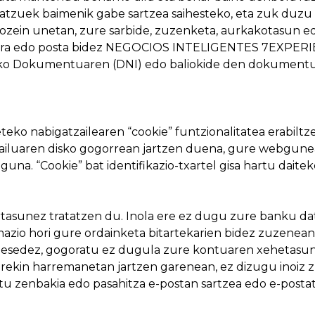
tzuek baimenik gabe sartzea saihesteko, eta zuk duzu
ozein unetan, zure sarbide, zuzenketa, aurkakotasun ed
ra edo posta bidez NEGOCIOS INTELIGENTES 7EXPERIEN
leko Dokumentuaren (DNI) edo baliokide den dokumentu b
 nabigatzailearen “cookie” funtzionalitatea erabiltzen 
ailuaren disko gogorrean jartzen duena, gure webgunean
na. “Cookie” bat identifikazio-txartel gisa hartu daite
rtasunez tratatzen du. Inola ere ez dugu zure banku da
rmazio hori gure ordainketa bitartekarien bidez zuzenea
Mesedez, gogoratu ez dugula zure kontuaren xehetasun
ekin harremanetan jartzen garenean, ez dizugu inoiz zu
 zenbakia edo pasahitza e-postan sartzea edo e-postatik