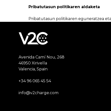
Pribatutasun politikaren aldaketa
Pribatutasun politikaren eguneratzea eta
Avenida Camí Nou, 268
46950 Xirivella
Valencia, Spain
+34 96 065 45 54
info@v2charge.com