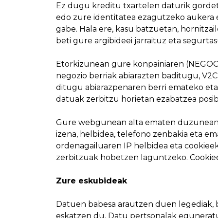
Ez dugu kreditu txartelen daturik gordet
edo zure identitatea ezagutzeko aukera 
gabe. Hala ere, kasu batzuetan, hornitzai
beti gure argibideei jarraituz eta segurt
Etorkizunean gure konpainiaren (NEGOCI
negozio berriak abiarazten baditugu, V2C
ditugu abiarazpenaren berri emateko eta h
datuak zerbitzu horietan ezabatzea posibl
Gure webgunean alta ematen duzunean ed
izena, helbidea, telefono zenbakia eta 
ordenagailuaren IP helbidea eta cookie
zerbitzuak hobetzen laguntzeko. Cookieen
Zure eskubideak
Datuen babesa arautzen duen legediak, be
eskatzen du. Datu pertsonalak egunerat