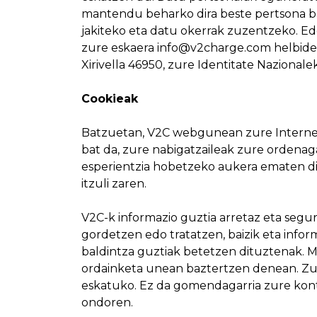
mantendu beharko dira beste pertsona ba
jakiteko eta datu okerrak zuzentzeko. Ed
zure eskaera
info@v2charge.com
helbide
Xirivella 46950, zure Identitate Naziona
Cookieak
Batzuetan, V2C webgunean zure Interneteko
bat da, zure nabigatzaileak zure ordenag
esperientzia hobetzeko aukera ematen digu
itzuli zaren.
V2C-k informazio guztia arretaz eta segu
gordetzen edo tratatzen, baizik eta info
baldintza guztiak betetzen dituztenak. 
ordainketa unean baztertzen denean. Zur
eskatuko. Ez da gomendagarria zure kontu
ondoren.