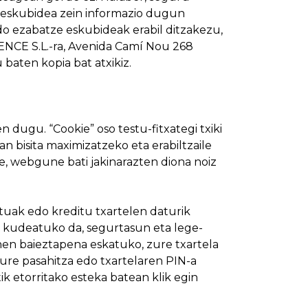
 eskubidea zein informazio dugun
o ezabatze eskubideak erabil ditzakezu,
CE S.L.-ra, Avenida Camí Nou 268
aten kopia bat atxikiz.
dugu. “Cookie” oso testu-fitxategi txiki
 bisita maximizatzeko eta erabiltzaile
ke, webgune bati jakinarazten diona noiz
tuak edo kreditu txartelen daturik
n kudeatuko da, segurtasun eta lege-
en baieztapena eskatuko, zure txartela
re pasahitza edo txartelaren PIN-a
 etorritako esteka batean klik egin