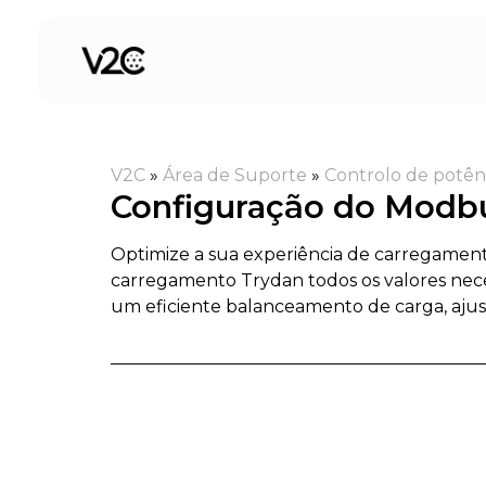
Saltar
para
o
conteúdo
V2C
»
Área de Suporte
»
Controlo de potên
Configuração do Modb
Optimize a sua experiência de carregamen
carregamento Trydan todos os valores nece
um eficiente balanceamento de carga, ajus