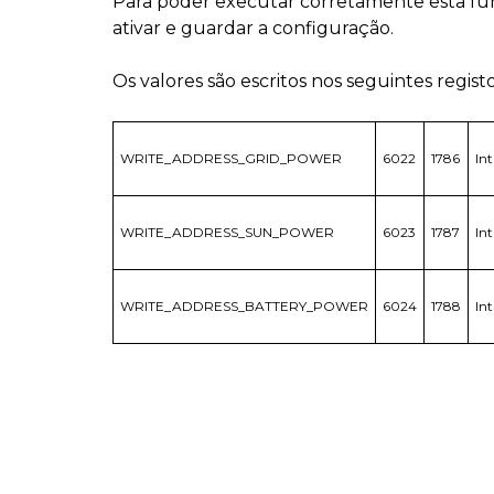
Para poder executar corretamente esta fu
ativar e guardar a configuração.
Os valores são escritos nos seguintes registo
WRITE_ADDRESS_GRID_POWER
6022
1786
Int
WRITE_ADDRESS_SUN_POWER
6023
1787
Int
WRITE_ADDRESS_BATTERY_POWER
6024
1788
Int