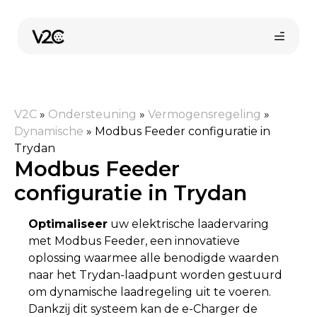
Ga
naar
de
inhoud
V2C
»
Ondersteuning
»
Vermogensregeling
»
Dynamische
»
Modbus Feeder configuratie in
Trydan
Modbus Feeder
configuratie in Trydan
Online kopen
Optimaliseer
uw elektrische laadervaring
met Modbus Feeder, een innovatieve
oplossing waarmee alle benodigde waarden
naar het Trydan-laadpunt worden gestuurd
om dynamische laadregeling uit te voeren.
Dankzij dit systeem kan de e-Charger de