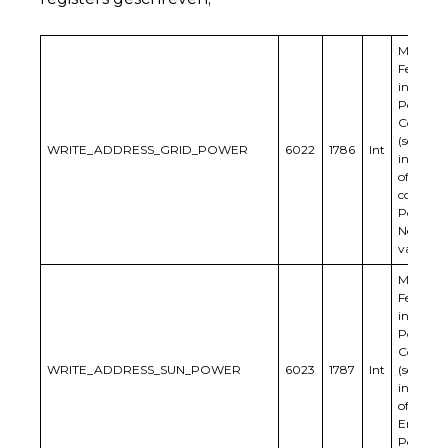
Modbus
Feeder c
in Dyna
Power
Control
(send
WRITE_ADDRESS_GRID_POWER
6022
1786
Int
informa
of grid
consump
Positive 
Negativ
values
Modbus
Feeder c
in Dyna
Power
Control
WRITE_ADDRESS_SUN_POWER
6023
1787
Int
(send
informa
of solar
Energy)
Positive