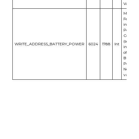
Values
Modbus
Feeder c
in Dyna
Power
Control
(send
WRITE_ADDRESS_BATTERY_POWER
6024
1788
Int
informa
of power
Battery)
Positive 
Negativ
values