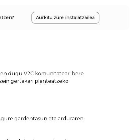
atzen?
Aurkitu zure instalatzailea
zen dugu V2C komunitateari bere
zein gertakari planteatzeko
gure gardentasun eta arduraren