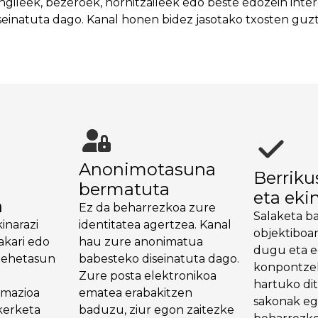
ngileek, bezeroek, hornitzaileek edo beste edozein in
inatuta dago. Kanal honen bidez jasotako txosten guzt
Anonimotasuna
Berriku
bermatuta
eta eki
a
Ez da beharrezkoa zure
Salaketa b
inarazi
identitatea agertzea. Kanal
objektiboa
akari edo
hau zure anonimatua
dugu eta e
xehetasun
babesteko diseinatuta dago.
konpontze
u
Zure posta elektronikoa
hartuko di
rmazioa
ematea erabakitzen
sakonak eg
kerketa
baduzu, ziur egon zaitezke