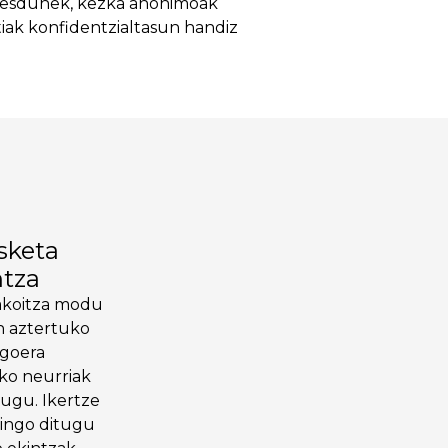
teresdunek, kezka anonimoak
iak konfidentzialtasun handiz
sketa
ntza
akoitza modu
n aztertuko
goera
ko neurriak
tugu. Ikertze
ingo ditugu