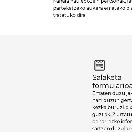
Kanala hau edozein pertsonak, la
partekatzeko aukera emateko dise
tratatuko dira.
Salaketa
formulario
Ematen duzu jak
nahi duzun gert
kezka buruzko 
guztiak. Ziurtat
beharrezko info
sartzen duzula i