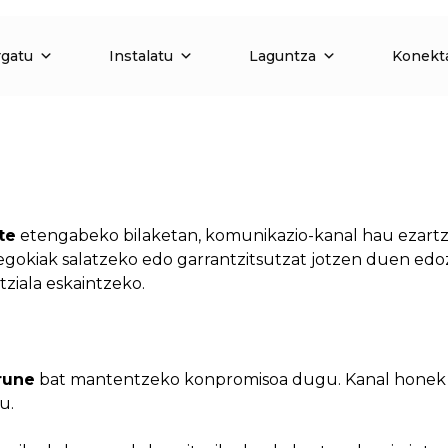
rgatu
Instalatu
Laguntza
Konekt
te
etengabeko bilaketan, komunikazio-kanal hau ezart
egokiak salatzeko edo garrantzitsutzat jotzen duen edo
ziala eskaintzeko.
rune
bat mantentzeko konpromisoa dugu. Kanal honek 
u.