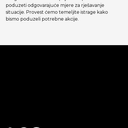
poduzeti odgovarajuće mjere za rješavanje
situacije. Provest ćemo temeljite istrage kako
bismo poduzeli potrebne akcije.
Greška:
Kontakt obrazac nije pronađen.
Greška:
Kontakt obrazac nije pronađen.