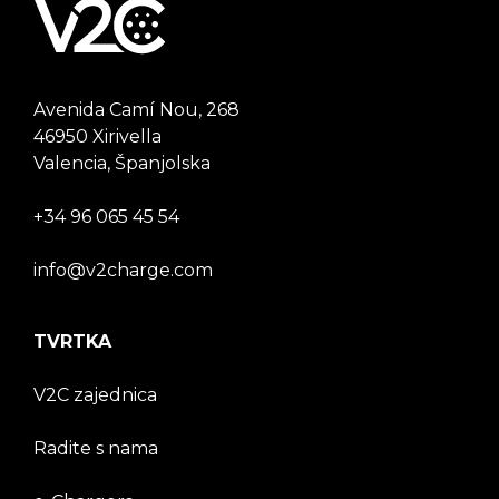
Avenida Camí Nou, 268
46950 Xirivella
Valencia, Španjolska
+34 96 065 45 54
info@v2charge.com
TVRTKA
V2C zajednica
Radite s nama