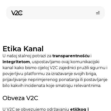
Preskoči
na
sadržaj
Etika Kanal
U našoj stalnoj potrazi za
transparentnošću
i
integritetom
, uspostavljamo ovaj komunikacijski
kanal kako bismo cijeloj V2C zajednici pružili sigurnu i
Kupi online
povjerljivu platformu za izražavanje svojih briga,
prijavljivanje neprimjerenog ponašanja ili postavljanje
bilo kakvih incidenata koje smatraju relevantnima.
Obveza V2C
U V2C se obvezujemo održavanju
etičkog i